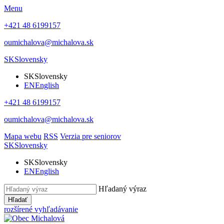
Menu
+421 48 6199157
oumichalova@michalova.sk
SK
Slovensky
SK
Slovensky
EN
English
+421 48 6199157
oumichalova@michalova.sk
Mapa webu
RSS
Verzia pre seniorov
SK
Slovensky
SK
Slovensky
EN
English
Hľadaný výraz
Hľadať
rozšírené vyhľadávanie