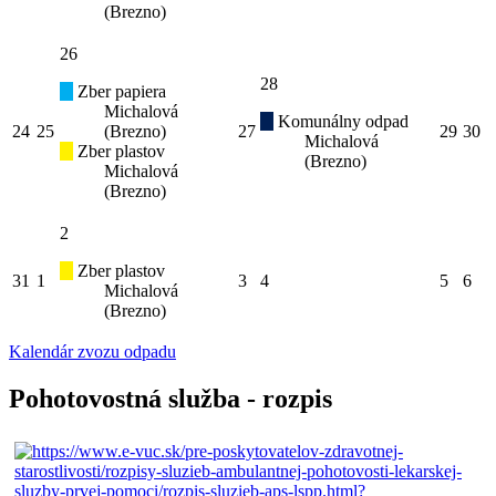
(Brezno)
26
28
Zber papiera
Michalová
Komunálny odpad
24
25
(Brezno)
27
29
30
Michalová
Zber plastov
(Brezno)
Michalová
(Brezno)
2
Zber plastov
31
1
3
4
5
6
Michalová
(Brezno)
Kalendár zvozu odpadu
Pohotovostná služba - rozpis