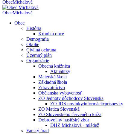
Obec
Michalová
Obec
Michalová
Obec
História
Kronika obce
Demografia
Okolie
Civilná ochrana
Územný plán
Organizácie
Obecná knižnica
Aktualitky
Materská škola
Základná škola
Zdravotníctvo
Občianska vybavenosť
ZO Jednoty dôchodcov Slovenska
ZO JDS novinky⁄informácie⁄príspevky
ZO Matica Slovenská
ZO Slovenského červeného kríža
Dobrovoľný hasičský zbor
DHZ Michalová - mládež
Farský úrad