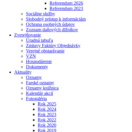
Referendum 2026
Referendum 2023
Sociálne služby
Slobodný prístup k informáciám
Ochrana osobných údajov
Zoznam daňových dlžníkov
Zverejňovanie
Úradná tabuľa
Zmluvy Faktúry Objednávky
Verejné obstarávanie
VZN
Hospodárenie
Dokumenty
Aktuality
Oznamy
Farské oznamy
Oznamy knižnica
Kalendár akcií
Fotogaléria
Rok 2025
Rok 2024
Rok 2023
Rok 2022
Rok 2020
Rok 2019