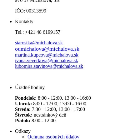
976 57 Michalová, SR
IČO: 00313599
Kontakty
Tel.: +421 48 6199157
starostka@michalova.sk
oumichalova@michalova.sk
martina.kupcova@michalova.sk
ivana.veverkova@michalova.sk
lubomira.stavinova@michalova.sk
Úradné hodiny
Pondelok:
8:00 - 12:00, 13:00 - 16:00
Utorok:
8:00 - 12:00, 13:00 - 16:00
Streda:
7:30 - 12:00, 13:00 - 17:00
Štvrtok:
nestránkový deň
Piatok:
8:00 - 12:00
Odkazy
Ochrana osobných údajov