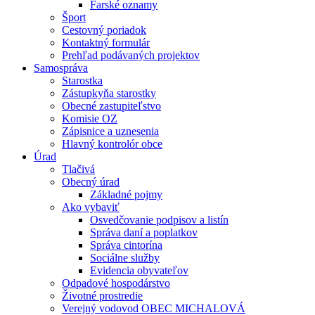
Farské oznamy
Šport
Cestovný poriadok
Kontaktný formulár
Prehľad podávaných projektov
Samospráva
Starostka
Zástupkyňa starostky
Obecné zastupiteľstvo
Komisie OZ
Zápisnice a uznesenia
Hlavný kontrolór obce
Úrad
Tlačivá
Obecný úrad
Základné pojmy
Ako vybaviť
Osvedčovanie podpisov a listín
Správa daní a poplatkov
Správa cintorína
Sociálne služby
Evidencia obyvateľov
Odpadové hospodárstvo
Životné prostredie
Verejný vodovod OBEC MICHALOVÁ