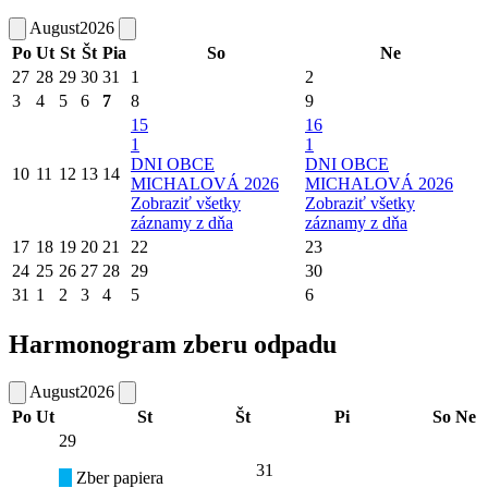
August
2026
Po
Ut
St
Št
Pia
So
Ne
27
28
29
30
31
1
2
3
4
5
6
7
8
9
15
16
1
1
DNI OBCE
DNI OBCE
10
11
12
13
14
MICHALOVÁ 2026
MICHALOVÁ 2026
Zobraziť všetky
Zobraziť všetky
záznamy z dňa
záznamy z dňa
17
18
19
20
21
22
23
24
25
26
27
28
29
30
31
1
2
3
4
5
6
Harmonogram zberu odpadu
August
2026
Po
Ut
St
Št
Pi
So
Ne
29
31
Zber papiera