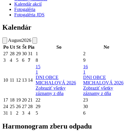
Kalendár akcií
Fotogaléria
Fotogaléria JDS
Kalendár
August
2026
Po
Ut
St
Št
Pia
So
Ne
27
28
29
30
31
1
2
3
4
5
6
7
8
9
15
16
1
1
DNI OBCE
DNI OBCE
10
11
12
13
14
MICHALOVÁ 2026
MICHALOVÁ 2026
Zobraziť všetky
Zobraziť všetky
záznamy z dňa
záznamy z dňa
17
18
19
20
21
22
23
24
25
26
27
28
29
30
31
1
2
3
4
5
6
Harmonogram zberu odpadu