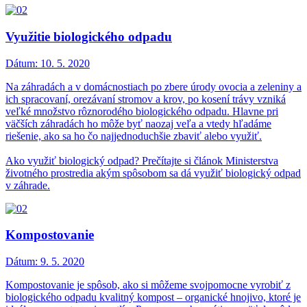
Využitie biologického odpadu
Dátum:
10. 5. 2020
Na záhradách a v domácnostiach po zbere úrody ovocia a zeleniny a
ich spracovaní, orezávaní stromov a krov, po kosení trávy vzniká
veľké množstvo rôznorodého biologického odpadu. Hlavne pri
väčších záhradách ho môže byť naozaj veľa a vtedy hľadáme
riešenie, ako sa ho čo najjednoduchšie zbaviť alebo využiť.
Ako využiť biologický odpad? Prečítajte si článok Ministerstva
životného prostredia akým spôsobom sa dá využiť biologický odpad
v záhrade.
Kompostovanie
Dátum:
9. 5. 2020
Kompostovanie je spôsob, ako si môžeme svojpomocne vyrobiť z
biologického odpadu kvalitný kompost – organické hnojivo, ktoré je