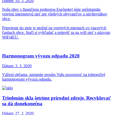
Dátum:
10. 3. 2020
Naša obec s finančnou podporou Európskej únie sprístupnila
verejnú internetovú sieť pre všetkých obyvateľov a návštevníkov
obce.
Pripojenie do siete je možné na verejných miestach vo viacerých
častiach obce. Stačí si vyhľadať a pripojiť sa na wifi sieť s názvom
WiFi4EU.
Harmonogram vývozu odpadu 2020
Dátum:
3. 3. 2020
Vážení občania, upriamte prosím Vašu pozornosť na tohtoročný
harmonogram vývozu odpadu.
Triedením skla šetríme prírodné zdroje. Recyklovať
sa dá donekonečna
Dátum:
27. 2. 2020