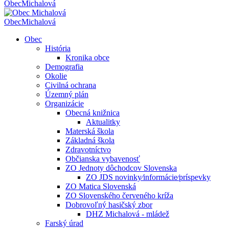
Obec
Michalová
Obec
Michalová
Obec
História
Kronika obce
Demografia
Okolie
Civilná ochrana
Územný plán
Organizácie
Obecná knižnica
Aktualitky
Materská škola
Základná škola
Zdravotníctvo
Občianska vybavenosť
ZO Jednoty dôchodcov Slovenska
ZO JDS novinky⁄informácie⁄príspevky
ZO Matica Slovenská
ZO Slovenského červeného kríža
Dobrovoľný hasičský zbor
DHZ Michalová - mládež
Farský úrad