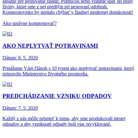
ideálne pre pestovanie rastlín. Pomocou neho vrátime späť do pôdy
živiny, ktoré sme z nej predtým pri pestovaní odobrali.
Kompostovisko by nemalo chýbať v žiadnej modernej domácnosti!
Ako správne kompostovať?
AKO NEPLYTVAŤ POTRAVINAMI
Dátum:
8. 5. 2020
Prinášame Vám článok s 10 typmi ako neplytvať potravinami, ktorý
pripravilo Ministerstvo životného prostredia.
PREDCHÁDZANIE VZNIKU ODPADOV
Dátum:
7. 5. 2020
Každý z nás môže prispieť k tomu, aby sme produkovali menej
odpadov a aby vzniknuté odpady boli viac recyklované.