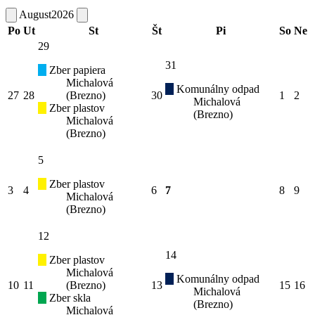
August
2026
Po
Ut
St
Št
Pi
So
Ne
29
31
Zber papiera
Michalová
Komunálny odpad
27
28
(Brezno)
30
1
2
Michalová
Zber plastov
(Brezno)
Michalová
(Brezno)
5
Zber plastov
3
4
6
7
8
9
Michalová
(Brezno)
12
14
Zber plastov
Michalová
Komunálny odpad
10
11
(Brezno)
13
15
16
Michalová
Zber skla
(Brezno)
Michalová