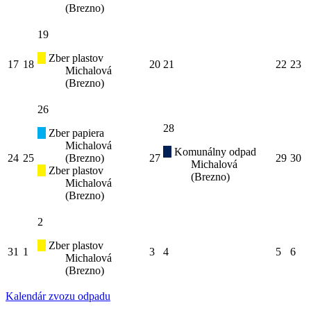
(Brezno)
19
Zber plastov
17
18
20
21
22
23
Michalová
(Brezno)
26
28
Zber papiera
Michalová
Komunálny odpad
24
25
(Brezno)
27
29
30
Michalová
Zber plastov
(Brezno)
Michalová
(Brezno)
2
Zber plastov
31
1
3
4
5
6
Michalová
(Brezno)
Kalendár zvozu odpadu