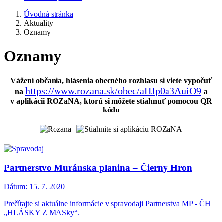
Úvodná stránka
Aktuality
Oznamy
Oznamy
Vážení občania, hlásenia obecného rozhlasu si viete vypočuť
https://www.rozana.sk/obec/aHJp0a3AuiO9
na
a
v aplikácii ROZaNA, ktorú si môžete stiahnuť pomocou QR
kódu
Partnerstvo Muránska planina – Čierny Hron
Dátum:
15. 7. 2020
Prečítajte si aktuálne informácie v spravodaji Partnerstva MP - ČH
„HLÁSKY Z MASky“.