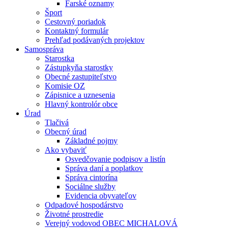
Farské oznamy
Šport
Cestovný poriadok
Kontaktný formulár
Prehľad podávaných projektov
Samospráva
Starostka
Zástupkyňa starostky
Obecné zastupiteľstvo
Komisie OZ
Zápisnice a uznesenia
Hlavný kontrolór obce
Úrad
Tlačivá
Obecný úrad
Základné pojmy
Ako vybaviť
Osvedčovanie podpisov a listín
Správa daní a poplatkov
Správa cintorína
Sociálne služby
Evidencia obyvateľov
Odpadové hospodárstvo
Životné prostredie
Verejný vodovod OBEC MICHALOVÁ