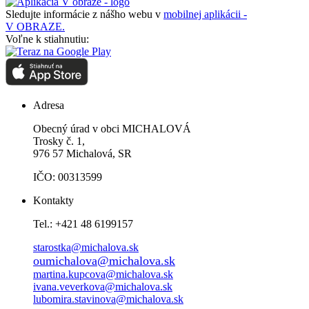
Sledujte informácie z nášho webu v
mobilnej aplikácii -
V OBRAZE.
Voľne k stiahnutiu:
Adresa
Obecný úrad v obci MICHALOVÁ
Trosky č. 1,
976 57 Michalová, SR
IČO: 00313599
Kontakty
Tel.: +421 48 6199157
starostka@michalova.sk
oumichalova@michalova.sk
martina.kupcova@michalova.sk
ivana.veverkova@michalova.sk
lubomira.stavinova@michalova.sk