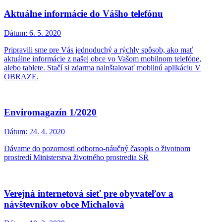
Aktuálne informácie do Vášho telefónu
Dátum:
6. 5. 2020
Pripravili sme pre Vás jednoduchý a rýchly spôsob, ako mať
aktuálne informácie z našej obce vo Vašom mobilnom telefóne,
alebo tablete. Stačí si zdarma nainštalovať mobilnú aplikáciu V
OBRAZE.
Enviromagazín 1/2020
Dátum:
24. 4. 2020
Dávame do pozornosti odborno-náučný časopis o životnom
prostredí Ministerstva životného prostredia SR
Verejná internetová sieť pre obyvateľov a
návštevníkov obce Michalová