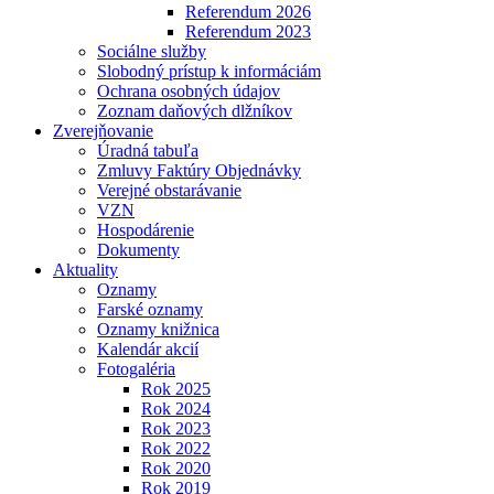
Referendum 2026
Referendum 2023
Sociálne služby
Slobodný prístup k informáciám
Ochrana osobných údajov
Zoznam daňových dlžníkov
Zverejňovanie
Úradná tabuľa
Zmluvy Faktúry Objednávky
Verejné obstarávanie
VZN
Hospodárenie
Dokumenty
Aktuality
Oznamy
Farské oznamy
Oznamy knižnica
Kalendár akcií
Fotogaléria
Rok 2025
Rok 2024
Rok 2023
Rok 2022
Rok 2020
Rok 2019