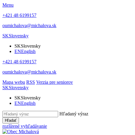
Menu
+421 48 6199157
oumichalova@michalova.sk
SK
Slovensky
SK
Slovensky
EN
English
+421 48 6199157
oumichalova@michalova.sk
Mapa webu
RSS
Verzia pre seniorov
SK
Slovensky
SK
Slovensky
EN
English
Hľadaný výraz
Hľadať
rozšírené vyhľadávanie