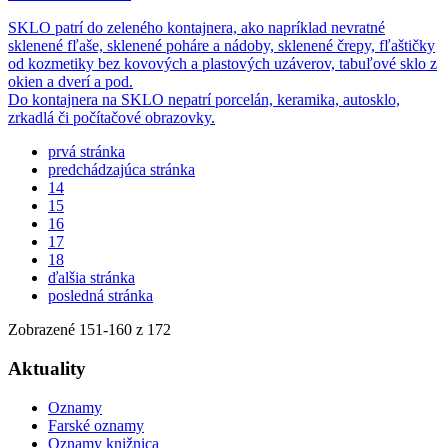
SKLO patrí do zeleného kontajnera, ako napríklad nevratné
sklenené fľaše, sklenené poháre a nádoby, sklenené črepy, fľaštičky
od kozmetiky bez kovových a plastových uzáverov, tabuľové sklo z
okien a dverí a pod.
Do kontajnera na SKLO nepatrí porcelán, keramika, autosklo,
zrkadlá či počítačové obrazovky.
prvá stránka
predchádzajúca stránka
14
15
16
17
18
ďalšia stránka
posledná stránka
Zobrazené
151
-
160
z 172
Aktuality
Oznamy
Farské oznamy
Oznamy knižnica