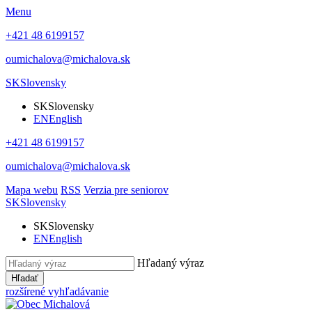
Menu
+421 48 6199157
oumichalova@michalova.sk
SK
Slovensky
SK
Slovensky
EN
English
+421 48 6199157
oumichalova@michalova.sk
Mapa webu
RSS
Verzia pre seniorov
SK
Slovensky
SK
Slovensky
EN
English
Hľadaný výraz
Hľadať
rozšírené vyhľadávanie