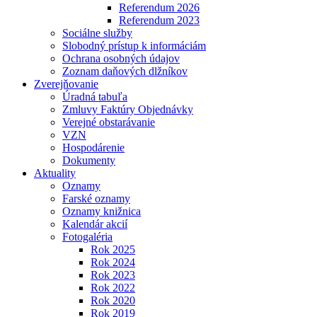
Referendum 2026
Referendum 2023
Sociálne služby
Slobodný prístup k informáciám
Ochrana osobných údajov
Zoznam daňových dlžníkov
Zverejňovanie
Úradná tabuľa
Zmluvy Faktúry Objednávky
Verejné obstarávanie
VZN
Hospodárenie
Dokumenty
Aktuality
Oznamy
Farské oznamy
Oznamy knižnica
Kalendár akcií
Fotogaléria
Rok 2025
Rok 2024
Rok 2023
Rok 2022
Rok 2020
Rok 2019