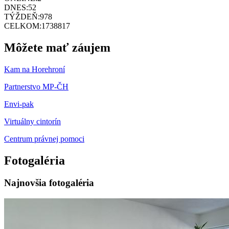
DNES:
52
TÝŽDEŇ:
978
CELKOM:
1738817
Môžete mať záujem
Kam na Horehroní
Partnerstvo MP-ČH
Envi-pak
Virtuálny cintorín
Centrum právnej pomoci
Fotogaléria
Najnovšia fotogaléria