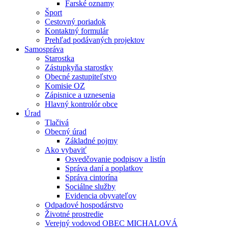
Farské oznamy
Šport
Cestovný poriadok
Kontaktný formulár
Prehľad podávaných projektov
Samospráva
Starostka
Zástupkyňa starostky
Obecné zastupiteľstvo
Komisie OZ
Zápisnice a uznesenia
Hlavný kontrolór obce
Úrad
Tlačivá
Obecný úrad
Základné pojmy
Ako vybaviť
Osvedčovanie podpisov a listín
Správa daní a poplatkov
Správa cintorína
Sociálne služby
Evidencia obyvateľov
Odpadové hospodárstvo
Životné prostredie
Verejný vodovod OBEC MICHALOVÁ