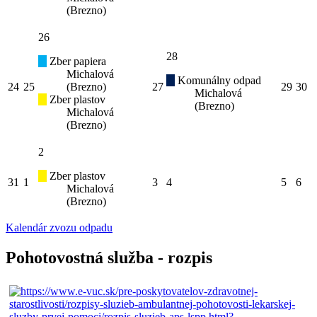
(Brezno)
26
28
Zber papiera
Michalová
Komunálny odpad
24
25
(Brezno)
27
29
30
Michalová
Zber plastov
(Brezno)
Michalová
(Brezno)
2
Zber plastov
31
1
3
4
5
6
Michalová
(Brezno)
Kalendár zvozu odpadu
Pohotovostná služba - rozpis