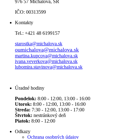
976 57 Michalová, SR
IČO: 00313599
Kontakty
Tel.: +421 48 6199157
starostka@michalova.sk
oumichalova@michalova.sk
martina.kupcova@michalova.sk
ivana.veverkova@michalova.sk
lubomira.stavinova@michalova.sk
Úradné hodiny
Pondelok:
8:00 - 12:00, 13:00 - 16:00
Utorok:
8:00 - 12:00, 13:00 - 16:00
Streda:
7:30 - 12:00, 13:00 - 17:00
Štvrtok:
nestránkový deň
Piatok:
8:00 - 12:00
Odkazy
Ochrana osobných údajov