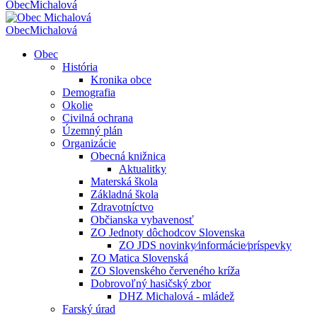
Obec
Michalová
Obec
Michalová
Obec
História
Kronika obce
Demografia
Okolie
Civilná ochrana
Územný plán
Organizácie
Obecná knižnica
Aktualitky
Materská škola
Základná škola
Zdravotníctvo
Občianska vybavenosť
ZO Jednoty dôchodcov Slovenska
ZO JDS novinky⁄informácie⁄príspevky
ZO Matica Slovenská
ZO Slovenského červeného kríža
Dobrovoľný hasičský zbor
DHZ Michalová - mládež
Farský úrad