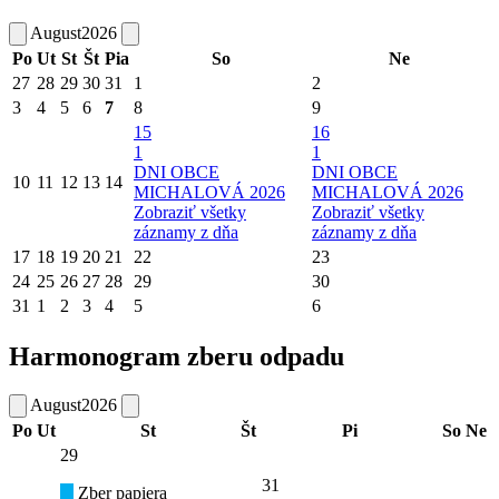
August
2026
Po
Ut
St
Št
Pia
So
Ne
27
28
29
30
31
1
2
3
4
5
6
7
8
9
15
16
1
1
DNI OBCE
DNI OBCE
10
11
12
13
14
MICHALOVÁ 2026
MICHALOVÁ 2026
Zobraziť všetky
Zobraziť všetky
záznamy z dňa
záznamy z dňa
17
18
19
20
21
22
23
24
25
26
27
28
29
30
31
1
2
3
4
5
6
Harmonogram zberu odpadu
August
2026
Po
Ut
St
Št
Pi
So
Ne
29
31
Zber papiera