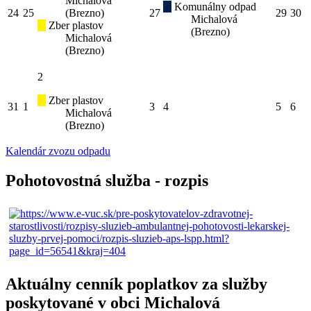
Michalová
Komunálny odpad
24
25
(Brezno)
27
29
30
Michalová
Zber plastov
(Brezno)
Michalová
(Brezno)
2
Zber plastov
31
1
3
4
5
6
Michalová
(Brezno)
Kalendár zvozu odpadu
Pohotovostná služba - rozpis
Aktuálny cenník poplatkov za služby
poskytované v obci Michalová