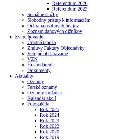
Referendum 2026
Referendum 2023
Sociálne služby
Slobodný prístup k informáciám
Ochrana osobných údajov
Zoznam daňových dlžníkov
Zverejňovanie
Úradná tabuľa
Zmluvy Faktúry Objednávky
Verejné obstarávanie
VZN
Hospodárenie
Dokumenty
Aktuality
Oznamy
Farské oznamy
Oznamy knižnica
Kalendár akcií
Fotogaléria
Rok 2025
Rok 2024
Rok 2023
Rok 2022
Rok 2020
Rok 2019