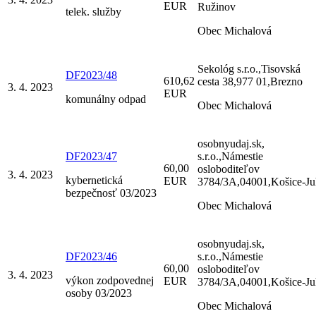
EUR
Ružinov
telek. služby
Obec Michalová
Sekológ s.r.o.,Tisovská
DF2023/48
610,62
cesta 38,977 01,Brezno
3. 4. 2023
EUR
komunálny odpad
Obec Michalová
osobnyudaj.sk,
DF2023/47
s.r.o.,Námestie
60,00
osloboditeľov
3. 4. 2023
kybernetická
EUR
3784/3A,04001,Košice-Ju
bezpečnosť 03/2023
Obec Michalová
osobnyudaj.sk,
DF2023/46
s.r.o.,Námestie
60,00
osloboditeľov
3. 4. 2023
výkon zodpovednej
EUR
3784/3A,04001,Košice-Ju
osoby 03/2023
Obec Michalová