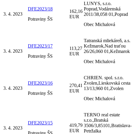
LUNYS, s.r.o.
DFE2023/18
Poprad,Vodárenská
162,16
3. 4. 2023
2011/38,058 01,Poprad
EUR
Potraviny ŠS
Obec Michalová
Tatranská mliekáreň, a.s.
DFE2023/17
Kežmarok,Nad traťou
113,27
3. 4. 2023
26/26,060 01,Kežmarok
EUR
Potraviny ŠS
Obec Michalová
CHRIEN. spol. s.r.o.
DFE2023/16
Zvolen,Lieskovská cesta
270,41
3. 4. 2023
13/13,960 01,Zvolen
EUR
Potraviny ŠS
Obec Michalová
TERNO real estate
s.r.o.,Bratská
DFE2023/15
419,79
3506/3,85101,Bratislava-
3. 4. 2023
EUR
Petržalka
Potraviny ŠS