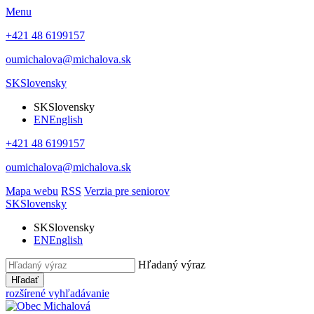
Menu
+421 48 6199157
oumichalova@michalova.sk
SK
Slovensky
SK
Slovensky
EN
English
+421 48 6199157
oumichalova@michalova.sk
Mapa webu
RSS
Verzia pre seniorov
SK
Slovensky
SK
Slovensky
EN
English
Hľadaný výraz
Hľadať
rozšírené vyhľadávanie