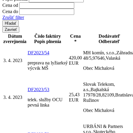
Cena od
Cena do
Zrušiť filter
Zavrieť
Dátum
Číslo faktúry
Cena
Dodávateľ
zverejnenia
Popis plnenia
*
Odberateľ
DF2023/54
MH komín, s.r.o.,Záhradn
420,00
48/5,97646,Valaská
3. 4. 2023
preprava na lyžiarksý
EUR
výcvik MŠ
Obec Michalová
Slovak Telekom,
DF2023/53
a.s.,Bajkalská
25,43
17978/28,82109,Bratislav
3. 4. 2023
telek. služby OCU
EUR
Ružinov
pevná linka
Obec Michalová
URBÁNI & Partners
s.r.o.,Skuteckého