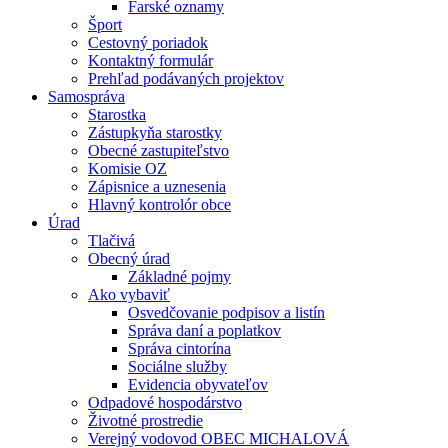
Farské oznamy
Šport
Cestovný poriadok
Kontaktný formulár
Prehľad podávaných projektov
Samospráva
Starostka
Zástupkyňa starostky
Obecné zastupiteľstvo
Komisie OZ
Zápisnice a uznesenia
Hlavný kontrolór obce
Úrad
Tlačivá
Obecný úrad
Základné pojmy
Ako vybaviť
Osvedčovanie podpisov a listín
Správa daní a poplatkov
Správa cintorína
Sociálne služby
Evidencia obyvateľov
Odpadové hospodárstvo
Životné prostredie
Verejný vodovod OBEC MICHALOVÁ