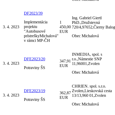
DF2023/39
Ing. Gabriel Giertl
Implementácia
1
PhD.,Družstevná
projektu
3. 4. 2023
450,00
720/4,97652,Čierny Balo
"Autobusové
EUR
prístreškyMichalová"
Obec Michalová
v rámci MP-ČH
INMEDIA, spol. s
DFE2023/20
r.o.,Námestie SNP
347,91
3. 4. 2023
11,96001,Zvolen
EUR
Potraviny ŠS
Obec Michalová
CHRIEN. spol. s.r.o.
DFE2023/19
Zvolen,Lieskovská cesta
362,87
3. 4. 2023
13/13,960 01,Zvolen
EUR
Potraviny ŠS
Obec Michalová