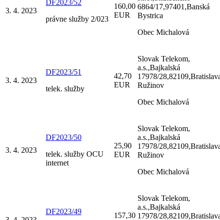
DF2023/52
160,00
6864/17,97401,Banská
3. 4. 2023
EUR
Bystrica
právne služby 2/023
Obec Michalová
Slovak Telekom,
a.s.,Bajkalská
DF2023/51
42,70
17978/28,82109,Bratislav
3. 4. 2023
EUR
Ružinov
telek. služby
Obec Michalová
Slovak Telekom,
DF2023/50
a.s.,Bajkalská
25,90
17978/28,82109,Bratislav
3. 4. 2023
telek. služby OCU
EUR
Ružinov
internet
Obec Michalová
Slovak Telekom,
a.s.,Bajkalská
DF2023/49
157,30
17978/28,82109,Bratislav
3. 4. 2023