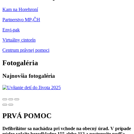
Kam na Horehroní
Partnerstvo MP-ČH
Envi-pak
Virtuálny cintorín
Centrum právnej pomoci
Fotogaléria
Najnovšia fotogaléria
PRVÁ POMOC
Defibrilátor sa nachádza pri vchode na obecný úrad. V prípade
núdze volajte bezodkladne 155 alebo 112 a postupujte podľa