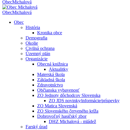
Obec
Michalová
Obec
Michalová
Obec
História
Kronika obce
Demografia
Okolie
Civilná ochrana
Územný plán
Organizácie
Obecná knižnica
Aktualitky
Materská škola
Základná škola
Zdravotníctvo
Občianska vybavenosť
ZO Jednoty dôchodcov Slovenska
ZO JDS novinky⁄informácie⁄príspevky
ZO Matica Slovenská
ZO Slovenského červeného kríža
Dobrovoľný hasičský zbor
DHZ Michalová - mládež
Farský úrad