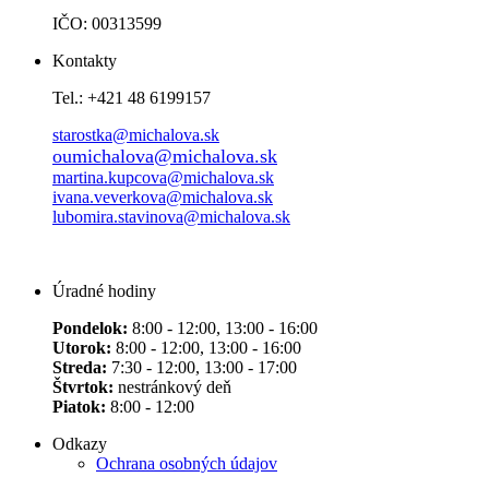
IČO: 00313599
Kontakty
Tel.: +421 48 6199157
starostka@michalova.sk
oumichalova@michalova.sk
martina.kupcova@michalova.sk
ivana.veverkova@michalova.sk
lubomira.stavinova@michalova.sk
Úradné hodiny
Pondelok:
8:00 - 12:00, 13:00 - 16:00
Utorok:
8:00 - 12:00, 13:00 - 16:00
Streda:
7:30 - 12:00, 13:00 - 17:00
Štvrtok:
nestránkový deň
Piatok:
8:00 - 12:00
Odkazy
Ochrana osobných údajov