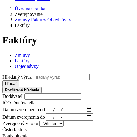
Úvodná stránka
Zverejňovanie
Zmluvy Faktúry Objednávky
Faktúry
Faktúry
Zmluvy
Faktúry
Objednávky
Hľadaný výraz
Hľadať
Rozšírené hľadanie
Dodávateľ
IČO Dodávatelia
Dátum zverejnenia od
Dátum zverejnenia do
Zverejnený v roku
Číslo faktúry
Popis plnenia