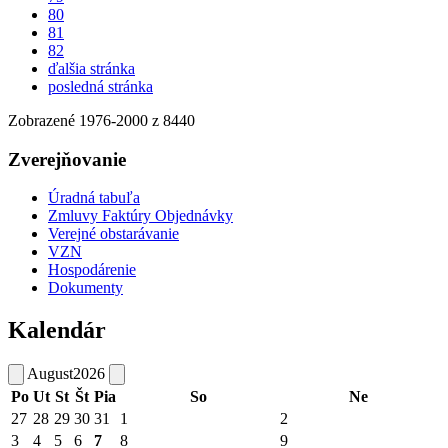
80
81
82
ďalšia stránka
posledná stránka
Zobrazené
1976
-
2000
z 8440
Zverejňovanie
Úradná tabuľa
Zmluvy Faktúry Objednávky
Verejné obstarávanie
VZN
Hospodárenie
Dokumenty
Kalendár
August
2026
Po
Ut
St
Št
Pia
So
Ne
27
28
29
30
31
1
2
3
4
5
6
7
8
9