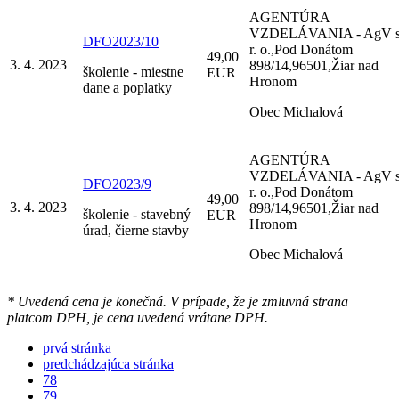
AGENTÚRA
VZDELÁVANIA - AgV s
DFO2023/10
r. o.,Pod Donátom
49,00
3. 4. 2023
898/14,96501,Žiar nad
školenie - miestne
EUR
Hronom
dane a poplatky
Obec Michalová
AGENTÚRA
VZDELÁVANIA - AgV s
DFO2023/9
r. o.,Pod Donátom
49,00
3. 4. 2023
898/14,96501,Žiar nad
školenie - stavebný
EUR
Hronom
úrad, čierne stavby
Obec Michalová
* Uvedená cena je konečná. V prípade, že je zmluvná strana
platcom DPH, je cena uvedená vrátane DPH.
prvá stránka
predchádzajúca stránka
78
79