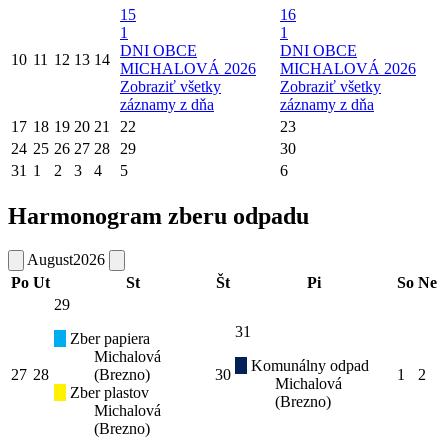
15
16
1
1
DNI OBCE
DNI OBCE
10
11
12
13
14
MICHALOVÁ 2026
MICHALOVÁ 2026
Zobraziť všetky
Zobraziť všetky
záznamy z dňa
záznamy z dňa
17
18
19
20
21
22
23
24
25
26
27
28
29
30
31
1
2
3
4
5
6
Harmonogram zberu odpadu
August
2026
Po
Ut
St
Št
Pi
So
Ne
29
31
Zber papiera
Michalová
Komunálny odpad
27
28
(Brezno)
30
1
2
Michalová
Zber plastov
(Brezno)
Michalová
(Brezno)