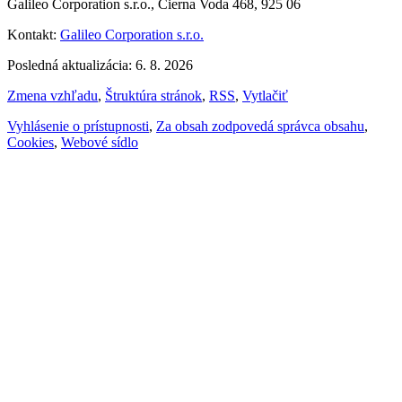
Galileo Corporation s.r.o., Čierna Voda 468, 925 06
Kontakt:
Galileo Corporation s.r.o.
Posledná aktualizácia: 6. 8. 2026
Zmena vzhľadu
,
Štruktúra stránok
,
RSS
,
Vytlačiť
Vyhlásenie o prístupnosti
,
Za obsah zodpovedá správca obsahu
,
Cookies
,
Webové sídlo