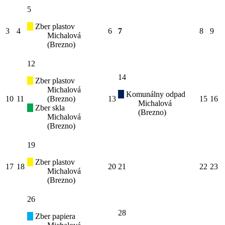
5
Zber plastov
3
4
6
7
8
9
Michalová
(Brezno)
12
14
Zber plastov
Michalová
Komunálny odpad
10
11
(Brezno)
13
15
16
Michalová
Zber skla
(Brezno)
Michalová
(Brezno)
19
Zber plastov
17
18
20
21
22
23
Michalová
(Brezno)
26
28
Zber papiera