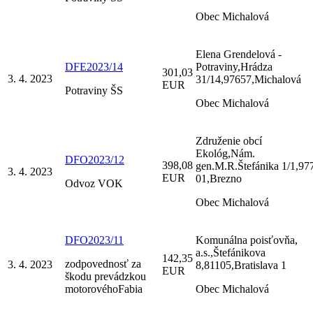
Obec Michalová
Elena Grendelová -
DFE2023/14
Potraviny,Hrádza
301,03
3. 4. 2023
31/14,97657,Michalová
EUR
Potraviny ŠS
Obec Michalová
Združenie obcí
Ekológ,Nám.
DFO2023/12
398,08
gen.M.R.Štefánika 1/1,97
3. 4. 2023
EUR
01,Brezno
Odvoz VOK
Obec Michalová
DFO2023/11
Komunálna poisťovňa,
a.s.,Štefánikova
142,35
zodpovednosť za
3. 4. 2023
8,81105,Bratislava 1
EUR
škodu prevádzkou
motorovéhoFabia
Obec Michalová