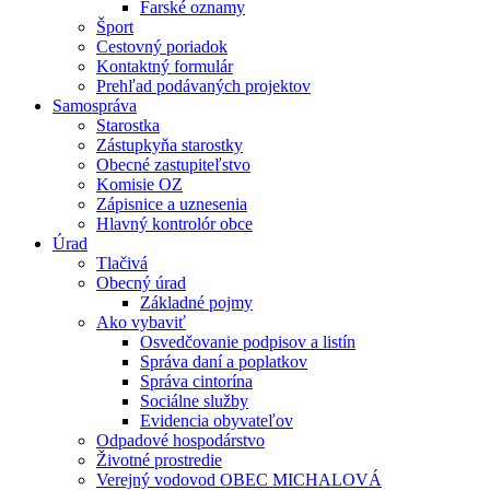
Farské oznamy
Šport
Cestovný poriadok
Kontaktný formulár
Prehľad podávaných projektov
Samospráva
Starostka
Zástupkyňa starostky
Obecné zastupiteľstvo
Komisie OZ
Zápisnice a uznesenia
Hlavný kontrolór obce
Úrad
Tlačivá
Obecný úrad
Základné pojmy
Ako vybaviť
Osvedčovanie podpisov a listín
Správa daní a poplatkov
Správa cintorína
Sociálne služby
Evidencia obyvateľov
Odpadové hospodárstvo
Životné prostredie
Verejný vodovod OBEC MICHALOVÁ