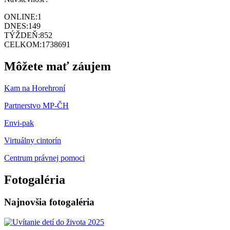
ONLINE:
1
DNES:
149
TÝŽDEŇ:
852
CELKOM:
1738691
Môžete mať záujem
Kam na Horehroní
Partnerstvo MP-ČH
Envi-pak
Virtuálny cintorín
Centrum právnej pomoci
Fotogaléria
Najnovšia fotogaléria