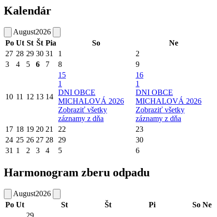
Kalendár
August
2026
Po
Ut
St
Št
Pia
So
Ne
27
28
29
30
31
1
2
3
4
5
6
7
8
9
15
16
1
1
DNI OBCE
DNI OBCE
10
11
12
13
14
MICHALOVÁ 2026
MICHALOVÁ 2026
Zobraziť všetky
Zobraziť všetky
záznamy z dňa
záznamy z dňa
17
18
19
20
21
22
23
24
25
26
27
28
29
30
31
1
2
3
4
5
6
Harmonogram zberu odpadu
August
2026
Po
Ut
St
Št
Pi
So
Ne
29