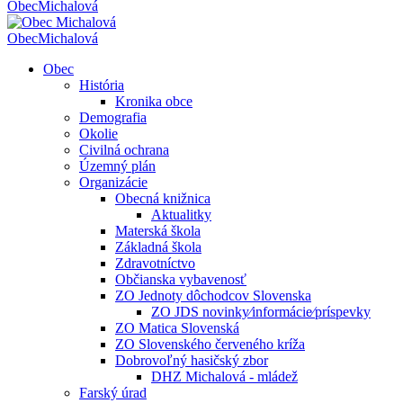
Obec
Michalová
Obec
Michalová
Obec
História
Kronika obce
Demografia
Okolie
Civilná ochrana
Územný plán
Organizácie
Obecná knižnica
Aktualitky
Materská škola
Základná škola
Zdravotníctvo
Občianska vybavenosť
ZO Jednoty dôchodcov Slovenska
ZO JDS novinky⁄informácie⁄príspevky
ZO Matica Slovenská
ZO Slovenského červeného kríža
Dobrovoľný hasičský zbor
DHZ Michalová - mládež
Farský úrad