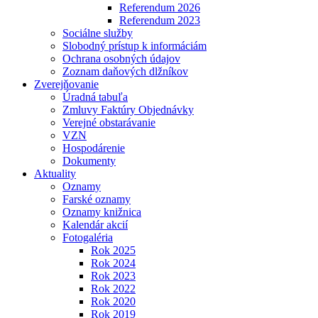
Referendum 2026
Referendum 2023
Sociálne služby
Slobodný prístup k informáciám
Ochrana osobných údajov
Zoznam daňových dlžníkov
Zverejňovanie
Úradná tabuľa
Zmluvy Faktúry Objednávky
Verejné obstarávanie
VZN
Hospodárenie
Dokumenty
Aktuality
Oznamy
Farské oznamy
Oznamy knižnica
Kalendár akcií
Fotogaléria
Rok 2025
Rok 2024
Rok 2023
Rok 2022
Rok 2020
Rok 2019