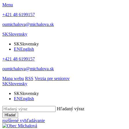
Menu
+421 48 6199157
oumichalova@michalova.sk
SK
Slovensky
SK
Slovensky
EN
English
+421 48 6199157
oumichalova@michalova.sk
Mapa webu
RSS
Verzia pre seniorov
SK
Slovensky
SK
Slovensky
EN
English
Hľadaný výraz
Hľadať
rozšírené vyhľadávanie