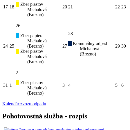
Zber plastov
17
18
20
21
22
23
Michalová
(Brezno)
26
28
Zber papiera
Michalová
Komunálny odpad
24
25
(Brezno)
27
29
30
Michalová
Zber plastov
(Brezno)
Michalová
(Brezno)
2
Zber plastov
31
1
3
4
5
6
Michalová
(Brezno)
Kalendár zvozu odpadu
Pohotovostná služba - rozpis