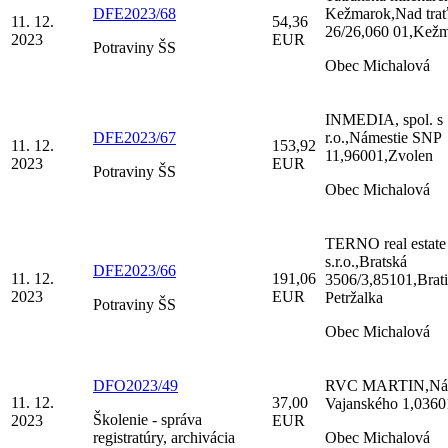
DFE2023/68
Kežmarok,Nad tra
11. 12.
54,36
26/26,060 01,Kež
2023
EUR
Potraviny ŠS
Obec Michalová
INMEDIA, spol. s
DFE2023/67
r.o.,Námestie SNP
11. 12.
153,92
11,96001,Zvolen
2023
EUR
Potraviny ŠS
Obec Michalová
TERNO real estate
s.r.o.,Bratská
DFE2023/66
11. 12.
191,06
3506/3,85101,Brati
2023
EUR
Petržalka
Potraviny ŠS
Obec Michalová
DFO2023/49
RVC MARTIN,Nám
11. 12.
37,00
Vajanského 1,0360
Školenie - správa
2023
EUR
registratúry, archivácia
Obec Michalová