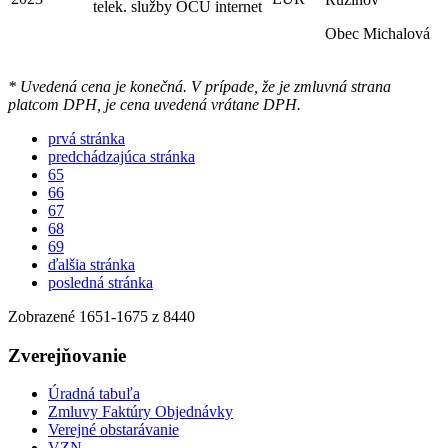
telek. služby OCU internet
Obec Michalová
* Uvedená cena je konečná. V prípade, že je zmluvná strana
platcom DPH, je cena uvedená vrátane DPH.
prvá stránka
predchádzajúca stránka
65
66
67
68
69
ďalšia stránka
posledná stránka
Zobrazené
1651
-
1675
z 8440
Zverejňovanie
Úradná tabuľa
Zmluvy Faktúry Objednávky
Verejné obstarávanie
VZN