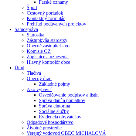
Farské oznamy
Šport
Cestovný poriadok
Kontaktný formulár
Prehľad podávaných projektov
Samospráva
Starostka
Zástupkyňa starostky
Obecné zastupiteľstvo
Komisie OZ
Zápisnice a uznesenia
Hlavný kontrolór obce
Úrad
Tlačivá
Obecný úrad
Základné pojmy
Ako vybaviť
Osvedčovanie podpisov a listín
Správa daní a poplatkov
Správa cintorína
Sociálne služby
Evidencia obyvateľov
Odpadové hospodárstvo
Životné prostredie
Verejný vodovod OBEC MICHALOVÁ