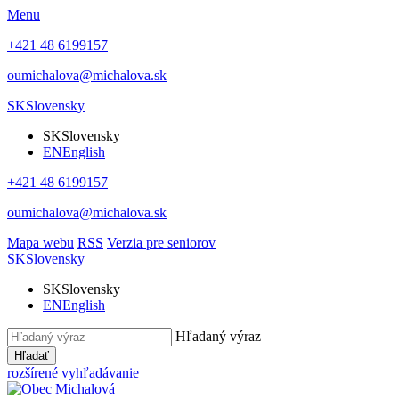
Menu
+421 48 6199157
oumichalova@michalova.sk
SK
Slovensky
SK
Slovensky
EN
English
+421 48 6199157
oumichalova@michalova.sk
Mapa webu
RSS
Verzia pre seniorov
SK
Slovensky
SK
Slovensky
EN
English
Hľadaný výraz
Hľadať
rozšírené vyhľadávanie