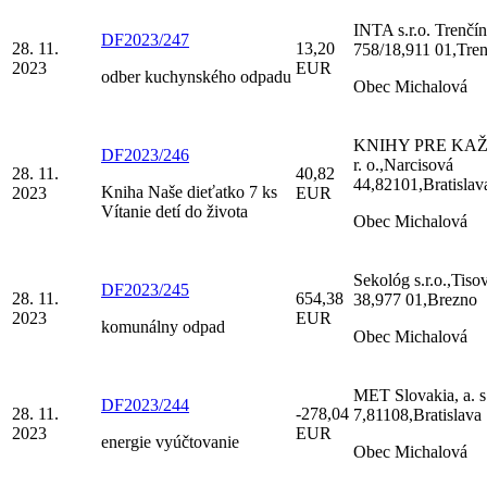
INTA s.r.o. Trenčí
DF2023/247
28. 11.
13,20
758/18,911 01,Tren
2023
EUR
odber kuchynského odpadu
Obec Michalová
KNIHY PRE KAŽ
DF2023/246
r. o.,Narcisová
28. 11.
40,82
44,82101,Bratislav
Kniha Naše dieťatko 7 ks
2023
EUR
Vítanie detí do života
Obec Michalová
Sekológ s.r.o.,Tiso
DF2023/245
28. 11.
654,38
38,977 01,Brezno
2023
EUR
komunálny odpad
Obec Michalová
MET Slovakia, a. s
DF2023/244
28. 11.
-278,04
7,81108,Bratislava
2023
EUR
energie vyúčtovanie
Obec Michalová