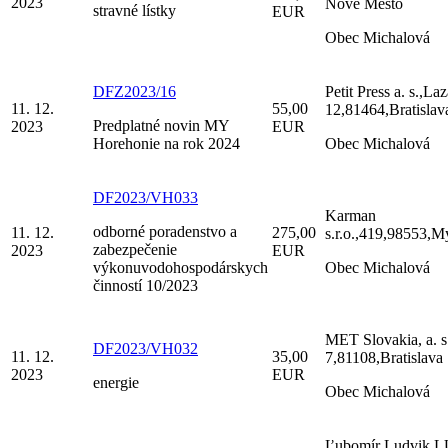
2023
Nové Mesto
stravné lístky
EUR
Obec Michalová
DFZ2023/16
Petit Press a. s.,La
11. 12.
55,00
12,81464,Bratislav
Predplatné novin MY
2023
EUR
Horehonie na rok 2024
Obec Michalová
DF2023/VH033
Karman
odborné poradenstvo a
11. 12.
275,00
s.r.o.,419,98553,M
zabezpečenie
2023
EUR
výkonuvodohospodárskych
Obec Michalová
činností 10/2023
MET Slovakia, a. s
DF2023/VH032
11. 12.
35,00
7,81108,Bratislava
2023
EUR
energie
Obec Michalová
Ľubomír Ludvik 