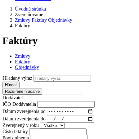
Úvodná stránka
Zverejňovanie
Zmluvy Faktúry Objednávky
Faktúry
Faktúry
Zmluvy
Faktúry
Objednávky
Hľadaný výraz
Hľadať
Rozšírené hľadanie
Dodávateľ
IČO Dodávatelia
Dátum zverejnenia od
Dátum zverejnenia do
Zverejnený v roku
Číslo faktúry
Popis plnenia