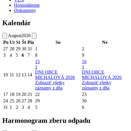
Hospodárenie
Dokumenty
Kalendár
August
2026
Po
Ut
St
Št
Pia
So
Ne
27
28
29
30
31
1
2
3
4
5
6
7
8
9
15
16
1
1
DNI OBCE
DNI OBCE
10
11
12
13
14
MICHALOVÁ 2026
MICHALOVÁ 2026
Zobraziť všetky
Zobraziť všetky
záznamy z dňa
záznamy z dňa
17
18
19
20
21
22
23
24
25
26
27
28
29
30
31
1
2
3
4
5
6
Harmonogram zberu odpadu