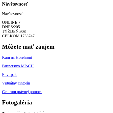
Návštevnosť
Návštevnosť:
ONLINE:
7
DNES:
205
TÝŽDEŇ:
908
CELKOM:
1738747
Môžete mať záujem
Kam na Horehroní
Partnerstvo MP-ČH
Envi-pak
Virtuálny cintorín
Centrum právnej pomoci
Fotogaléria