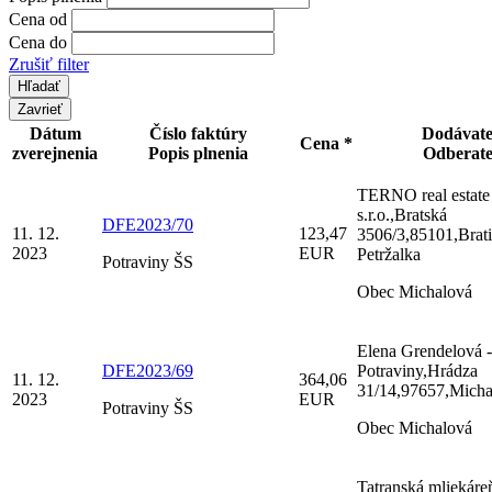
Cena od
Cena do
Zrušiť filter
Zavrieť
Dátum
Číslo faktúry
Dodávat
Cena *
zverejnenia
Popis plnenia
Odberat
TERNO real estate
s.r.o.,Bratská
DFE2023/70
11. 12.
123,47
3506/3,85101,Brati
2023
EUR
Petržalka
Potraviny ŠS
Obec Michalová
Elena Grendelová -
DFE2023/69
Potraviny,Hrádza
11. 12.
364,06
31/14,97657,Micha
2023
EUR
Potraviny ŠS
Obec Michalová
Tatranská mliekáreň