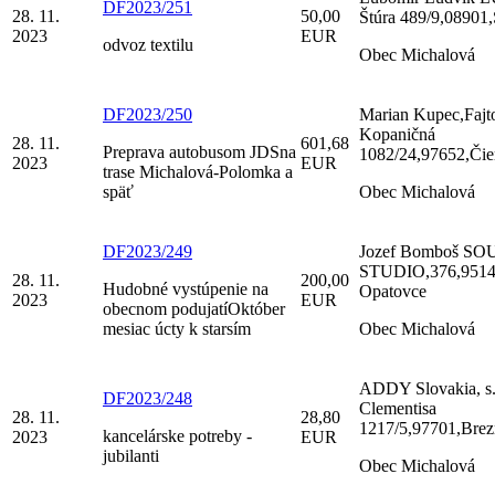
DF2023/251
28. 11.
50,00
Štúra 489/9,08901,
2023
EUR
odvoz textilu
Obec Michalová
DF2023/250
Marian Kupec,Fajt
Kopaničná
28. 11.
601,68
Preprava autobusom JDSna
1082/24,97652,Čie
2023
EUR
trase Michalová-Polomka a
späť
Obec Michalová
DF2023/249
Jozef Bomboš S
STUDIO,376,9514
28. 11.
200,00
Hudobné vystúpenie na
Opatovce
2023
EUR
obecnom podujatíOktóber
mesiac úcty k starsím
Obec Michalová
ADDY Slovakia, s.r
DF2023/248
Clementisa
28. 11.
28,80
1217/5,97701,Bre
kancelárske potreby -
2023
EUR
jubilanti
Obec Michalová