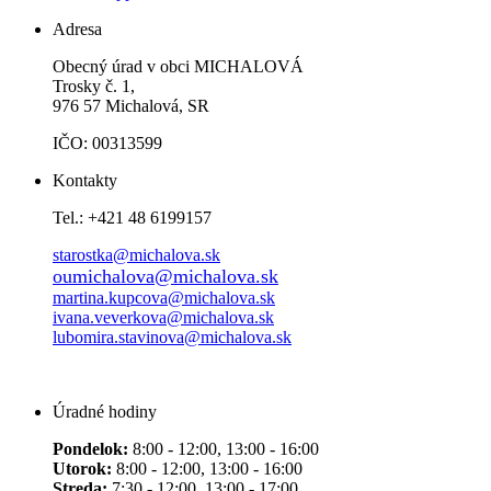
Adresa
Obecný úrad v obci MICHALOVÁ
Trosky č. 1,
976 57 Michalová, SR
IČO: 00313599
Kontakty
Tel.: +421 48 6199157
starostka@michalova.sk
oumichalova@michalova.sk
martina.kupcova@michalova.sk
ivana.veverkova@michalova.sk
lubomira.stavinova@michalova.sk
Úradné hodiny
Pondelok:
8:00 - 12:00, 13:00 - 16:00
Utorok:
8:00 - 12:00, 13:00 - 16:00
Streda:
7:30 - 12:00, 13:00 - 17:00