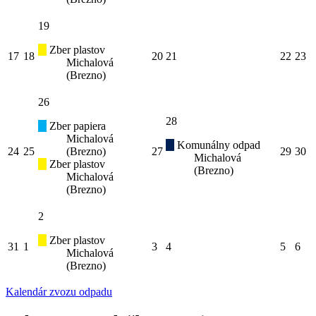
19
Zber plastov
17
18
20
21
22
23
Michalová
(Brezno)
26
28
Zber papiera
Michalová
Komunálny odpad
24
25
(Brezno)
27
29
30
Michalová
Zber plastov
(Brezno)
Michalová
(Brezno)
2
Zber plastov
31
1
3
4
5
6
Michalová
(Brezno)
Kalendár zvozu odpadu