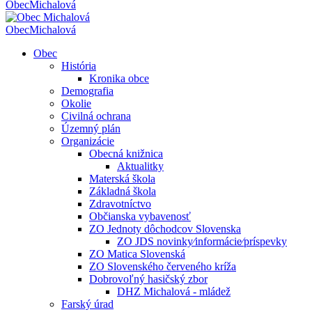
Obec
Michalová
Obec
Michalová
Obec
História
Kronika obce
Demografia
Okolie
Civilná ochrana
Územný plán
Organizácie
Obecná knižnica
Aktualitky
Materská škola
Základná škola
Zdravotníctvo
Občianska vybavenosť
ZO Jednoty dôchodcov Slovenska
ZO JDS novinky⁄informácie⁄príspevky
ZO Matica Slovenská
ZO Slovenského červeného kríža
Dobrovoľný hasičský zbor
DHZ Michalová - mládež
Farský úrad