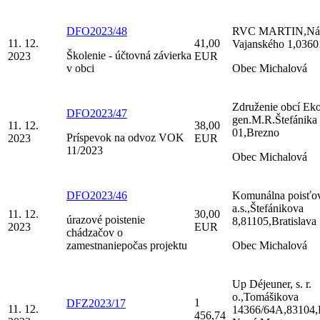
DFO2023/48
RVC MARTIN,Nám
11. 12.
41,00
Vajanského 1,0360
Školenie - účtovná závierka
2023
EUR
v obci
Obec Michalová
Združenie obcí Ek
DFO2023/47
gen.M.R.Štefánika
11. 12.
38,00
01,Brezno
Príspevok na odvoz VOK
2023
EUR
11/2023
Obec Michalová
DFO2023/46
Komunálna poisťo
a.s.,Štefánikova
11. 12.
30,00
úrazové poistenie
8,81105,Bratislava
2023
EUR
chádzačov o
zamestnaniepočas projektu
Obec Michalová
Up Déjeuner, s. r.
o.,Tomášikova
1
DFZ2023/17
11. 12.
14366/64A,83104,B
456,74