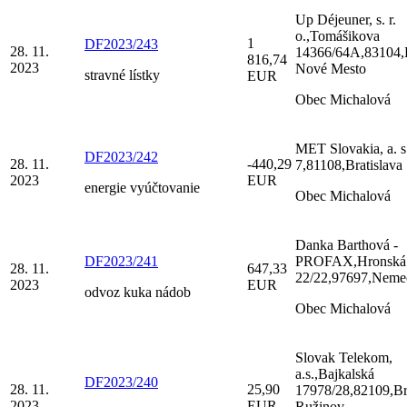
Up Déjeuner, s. r.
o.,Tomášikova
1
DF2023/243
28. 11.
14366/64A,83104,B
816,74
2023
Nové Mesto
stravné lístky
EUR
Obec Michalová
MET Slovakia, a. s
DF2023/242
28. 11.
-440,29
7,81108,Bratislava
2023
EUR
energie vyúčtovanie
Obec Michalová
Danka Barthová -
DF2023/241
PROFAX,Hronská
28. 11.
647,33
22/22,97697,Neme
2023
EUR
odvoz kuka nádob
Obec Michalová
Slovak Telekom,
a.s.,Bajkalská
DF2023/240
28. 11.
25,90
17978/28,82109,Bra
2023
EUR
Ružinov