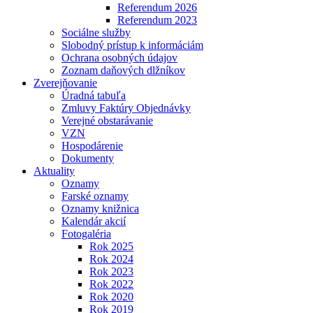
Referendum 2026
Referendum 2023
Sociálne služby
Slobodný prístup k informáciám
Ochrana osobných údajov
Zoznam daňových dlžníkov
Zverejňovanie
Úradná tabuľa
Zmluvy Faktúry Objednávky
Verejné obstarávanie
VZN
Hospodárenie
Dokumenty
Aktuality
Oznamy
Farské oznamy
Oznamy knižnica
Kalendár akcií
Fotogaléria
Rok 2025
Rok 2024
Rok 2023
Rok 2022
Rok 2020
Rok 2019