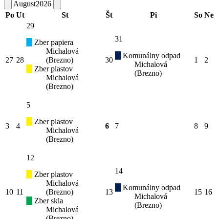
August
2026
Po
Ut
St
Št
Pi
So
Ne
29
31
Zber papiera
Michalová
Komunálny odpad
27
28
(Brezno)
30
1
2
Michalová
Zber plastov
(Brezno)
Michalová
(Brezno)
5
Zber plastov
3
4
6
7
8
9
Michalová
(Brezno)
12
14
Zber plastov
Michalová
Komunálny odpad
10
11
(Brezno)
13
15
16
Michalová
Zber skla
(Brezno)
Michalová
(Brezno)