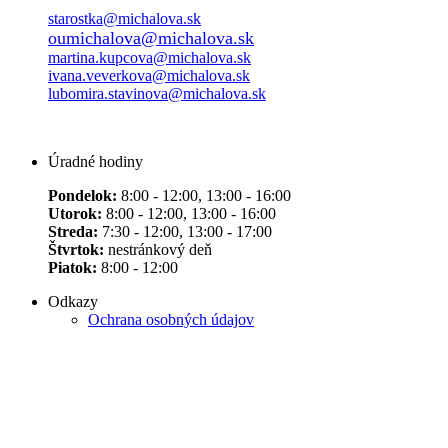
starostka@michalova.sk
oumichalova@michalova.sk
martina.kupcova@michalova.sk
ivana.veverkova@michalova.sk
lubomira.stavinova@michalova.sk
Úradné hodiny
Pondelok:
8:00 - 12:00, 13:00 - 16:00
Utorok:
8:00 - 12:00, 13:00 - 16:00
Streda:
7:30 - 12:00, 13:00 - 17:00
Štvrtok:
nestránkový deň
Piatok:
8:00 - 12:00
Odkazy
Ochrana osobných údajov