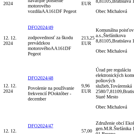
havarijné poistenie
8,81105,Bratislava 
2024
EUR
motorového
vozdilaAA161DF Pegeot
Obec Michalová
DFO2024/49
Komunálna poisťov
a.s.,Štefánikova
zodpovednosť za škodu
12. 12.
213,25
8,81105,Bratislava 
prevádzkou
2024
EUR
motorovéhoAA161DF
Obec Michalová
Pegeot
Úrad pre reguláciu
elektronických komu
DFO2024/48
poštových
12. 12.
9,96
služieb,Továrenská
Povolenie na používanie
2024
EUR
2580/7,81109,Bratis
frekvencií POoktóber -
Staré Mesto
december
Obec Michalová
Združenie obcí Eko
DFO2024/47
gen.M.R.Štefánika 
12. 12.
57,00
01,Brezno