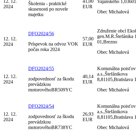
12. 12.
41,00
Vajanského 1,03601
Školenia - praktické
2024
EUR
skusenosti po novele
Obec Michalová
majetku
Združenie obcí Eko
DFO2024/56
gen.M.R.Štefánika 
12. 12.
57,00
01,Brezno
Príspevok na odvoz VOK
2024
EUR
počas roka 2024
Obec Michalová
DFO2024/55
Komunálna poisťov
a.s.,Štefánikova
12. 12.
40,14
zodpovednosť za škodu
8,81105,Bratislava 
2024
EUR
prevádzkou
motorovéhoBR509YC
Obec Michalová
DFO2024/54
Komunálna poisťov
a.s.,Štefánikova
12. 12.
26,93
zodpovednosť za škodu
8,81105,Bratislava 
2024
EUR
prevádzkou
motorovéhoBR738YC
Obec Michalová