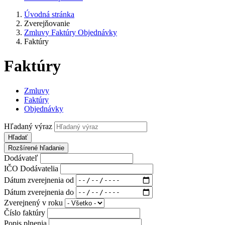
Úvodná stránka
Zverejňovanie
Zmluvy Faktúry Objednávky
Faktúry
Faktúry
Zmluvy
Faktúry
Objednávky
Hľadaný výraz
Hľadať
Rozšírené hľadanie
Dodávateľ
IČO Dodávatelia
Dátum zverejnenia od
Dátum zverejnenia do
Zverejnený v roku
Číslo faktúry
Popis plnenia