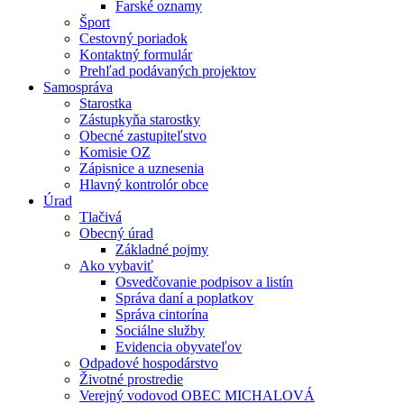
Farské oznamy
Šport
Cestovný poriadok
Kontaktný formulár
Prehľad podávaných projektov
Samospráva
Starostka
Zástupkyňa starostky
Obecné zastupiteľstvo
Komisie OZ
Zápisnice a uznesenia
Hlavný kontrolór obce
Úrad
Tlačivá
Obecný úrad
Základné pojmy
Ako vybaviť
Osvedčovanie podpisov a listín
Správa daní a poplatkov
Správa cintorína
Sociálne služby
Evidencia obyvateľov
Odpadové hospodárstvo
Životné prostredie
Verejný vodovod OBEC MICHALOVÁ