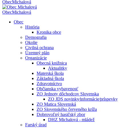
Obec
Michalová
Obec
Michalová
Obec
História
Kronika obce
Demografia
Okolie
Civilná ochrana
Územný plán
Organizácie
Obecná knižnica
Aktualitky
Materská škola
Základná škola
Zdravotníctvo
Občianska vybavenosť
ZO Jednoty dôchodcov Slovenska
ZO JDS novinky⁄informácie⁄príspevky
ZO Matica Slovenská
ZO Slovenského červeného kríža
Dobrovoľný hasičský zbor
DHZ Michalová - mládež
Farský úrad