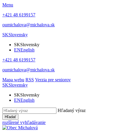
Menu
+421 48 6199157
oumichalova@michalova.sk
SK
Slovensky
SK
Slovensky
EN
English
+421 48 6199157
oumichalova@michalova.sk
Mapa webu
RSS
Verzia pre seniorov
SK
Slovensky
SK
Slovensky
EN
English
Hľadaný výraz
Hľadať
rozšírené vyhľadávanie