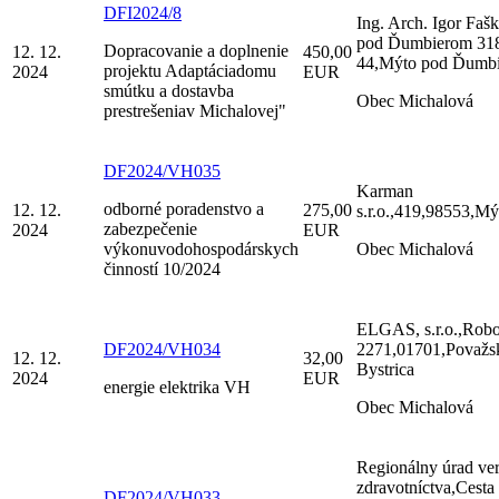
DFI2024/8
Ing. Arch. Igor Faš
pod Ďumbierom 318
Dopracovanie a doplnenie
12. 12.
450,00
44,Mýto pod Ďumb
projektu Adaptáciadomu
2024
EUR
smútku a dostavba
Obec Michalová
prestrešeniav Michalovej"
DF2024/VH035
Karman
odborné poradenstvo a
12. 12.
275,00
s.r.o.,419,98553,Mý
zabezpečenie
2024
EUR
výkonuvodohospodárskych
Obec Michalová
činností 10/2024
ELGAS, s.r.o.,Robo
DF2024/VH034
2271,01701,Považs
12. 12.
32,00
Bystrica
2024
EUR
energie elektrika VH
Obec Michalová
Regionálny úrad ve
zdravotníctva,Cesta
DF2024/VH033