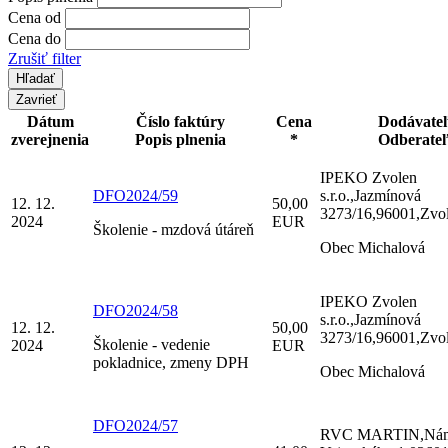
Cena od
Cena do
Zrušiť filter
Zavrieť
Dátum
Číslo faktúry
Cena
Dodávate
zverejnenia
Popis plnenia
*
Odberate
IPEKO Zvolen
DFO2024/59
s.r.o.,Jazmínová
12. 12.
50,00
3273/16,96001,Zvo
2024
EUR
Školenie - mzdová útáreň
Obec Michalová
IPEKO Zvolen
DFO2024/58
s.r.o.,Jazmínová
12. 12.
50,00
3273/16,96001,Zvo
Školenie - vedenie
2024
EUR
pokladnice, zmeny DPH
Obec Michalová
DFO2024/57
RVC MARTIN,Nám.