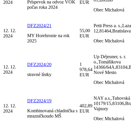
Príspevok na odvoz VOK
2024
EUR
počas roka 2024
Obec Michalová
DFZ2024/21
Petit Press a. s.,Laz
12. 12.
55,00
12,81464,Bratislava
MY Horehronie na rok
2024
EUR
2025
Obec Michalová
Up Déjeuner, s. r.
o.,Tomášikova
1
DFZ2024/20
12. 12.
14366/64A,83104,Br
978,64
2024
Nové Mesto
stravné lístky
EUR
Obec Michalová
NAY a.s.,Tuhovská
DFZ2024/19
10179/15,83106,Bra
12. 12.
402,89
Vajnory
Kombinovaná chladnička s
2024
EUR
mrazničkoudo MŠ
Obec Michalová