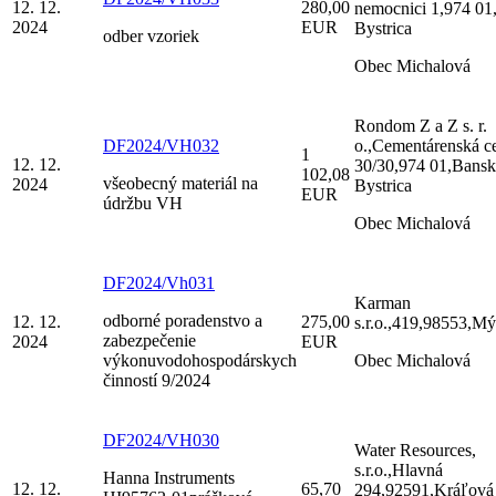
12. 12.
280,00
nemocnici 1,974 01
2024
EUR
Bystrica
odber vzoriek
Obec Michalová
Rondom Z a Z s. r.
DF2024/VH032
o.,Cementárenská ce
1
12. 12.
30/30,974 01,Bansk
102,08
všeobecný materiál na
2024
Bystrica
EUR
údržbu VH
Obec Michalová
DF2024/Vh031
Karman
odborné poradenstvo a
12. 12.
275,00
s.r.o.,419,98553,Mý
zabezpečenie
2024
EUR
výkonuvodohospodárskych
Obec Michalová
činností 9/2024
DF2024/VH030
Water Resources,
s.r.o.,Hlavná
Hanna Instruments
12. 12.
65,70
294,92591,Kráľová