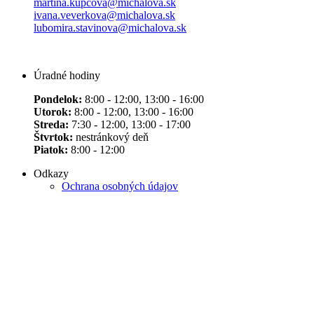
martina.kupcova@michalova.sk
ivana.veverkova@michalova.sk
lubomira.stavinova@michalova.sk
Úradné hodiny
Pondelok:
8:00 - 12:00, 13:00 - 16:00
Utorok:
8:00 - 12:00, 13:00 - 16:00
Streda:
7:30 - 12:00, 13:00 - 17:00
Štvrtok:
nestránkový deň
Piatok:
8:00 - 12:00
Odkazy
Ochrana osobných údajov