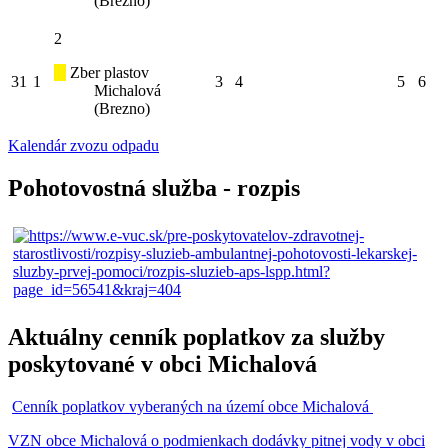
(Brezno)
2
Zber plastov
31
1
3
4
5
6
Michalová
(Brezno)
Kalendár zvozu odpadu
Pohotovostná služba - rozpis
Aktuálny cenník poplatkov za služby
poskytované v obci Michalová
Cenník poplatkov vyberaných na území obce Michalová
VZN obce Michalová o podmienkach dodávky pitnej vody v obci