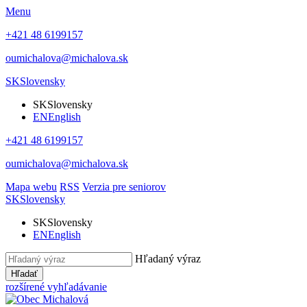
Menu
+421 48 6199157
oumichalova@michalova.sk
SK
Slovensky
SK
Slovensky
EN
English
+421 48 6199157
oumichalova@michalova.sk
Mapa webu
RSS
Verzia pre seniorov
SK
Slovensky
SK
Slovensky
EN
English
Hľadaný výraz
Hľadať
rozšírené vyhľadávanie