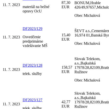
87,30
BONUM,Hrable
11. 7. 2023
materiál na bežné
EUR
426/49,97657,Michal
opravy OcU
Obec Michalová
DF2023/129
ŠEVT a.s.,Cementáre
15,40
16,974 01,Banská Bys
Osvedčenie
11. 7. 2023
EUR
predprimárne
Obec Michalová
vzdelávanie MŠ
Slovak Telekom,
a.s.,Bajkalská
DF2023/128
158,57
17978/28,82109,Brati
11. 7. 2023
EUR
Ružinov
telek. služby
Obec Michalová
Slovak Telekom,
a.s.,Bajkalská
DF2023/127
42,77
17978/28,82109,Brati
11. 7. 2023
EUR
Ružinov
telek. služby