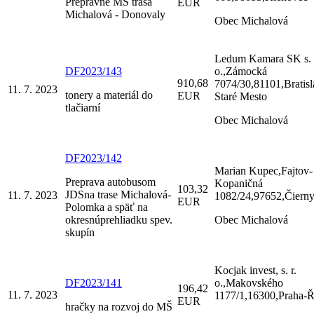
Prepravné MŠ trasa
EUR
Michalová - Donovaly
Obec Michalová
Ledum Kamara SK s. 
DF2023/143
o.,Zámocká
910,68
7074/30,81101,Bratisl
11. 7. 2023
tonery a materiál do
EUR
Staré Mesto
tlačiarní
Obec Michalová
DF2023/142
Marian Kupec,Fajtov-
Preprava autobusom
Kopaničná
103,32
JDSna trase Michalová-
11. 7. 2023
1082/24,97652,Čiern
EUR
Polomka a späť na
okresnúprehliadku spev.
Obec Michalová
skupín
Kocjak invest, s. r.
DF2023/141
o.,Makovského
196,42
11. 7. 2023
1177/1,16300,Praha-
EUR
hračky na rozvoj do MŠ