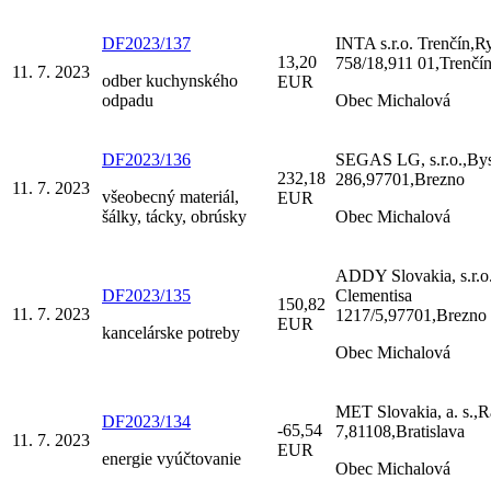
DF2023/137
INTA s.r.o. Trenčín,R
13,20
758/18,911 01,Trenčí
11. 7. 2023
odber kuchynského
EUR
odpadu
Obec Michalová
DF2023/136
SEGAS LG, s.r.o.,Bys
232,18
286,97701,Brezno
11. 7. 2023
všeobecný materiál,
EUR
šálky, tácky, obrúsky
Obec Michalová
ADDY Slovakia, s.r.o.
DF2023/135
Clementisa
150,82
11. 7. 2023
1217/5,97701,Brezno
EUR
kancelárske potreby
Obec Michalová
MET Slovakia, a. s.,R
DF2023/134
-65,54
7,81108,Bratislava
11. 7. 2023
EUR
energie vyúčtovanie
Obec Michalová