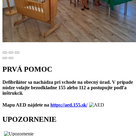
PRVÁ POMOC
Defibrilátor sa nachádza pri vchode na obecný úrad. V prípade
núdze volajte bezodkladne 155 alebo 112 a postupujte podľa
inštrukcií.
Mapu AED nájdete na
https://aed.155.sk/
UPOZORNENIE