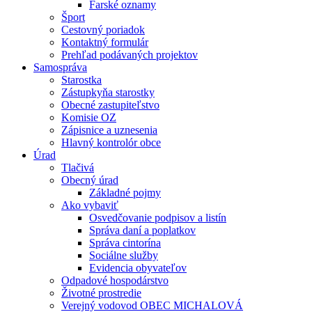
Farské oznamy
Šport
Cestovný poriadok
Kontaktný formulár
Prehľad podávaných projektov
Samospráva
Starostka
Zástupkyňa starostky
Obecné zastupiteľstvo
Komisie OZ
Zápisnice a uznesenia
Hlavný kontrolór obce
Úrad
Tlačivá
Obecný úrad
Základné pojmy
Ako vybaviť
Osvedčovanie podpisov a listín
Správa daní a poplatkov
Správa cintorína
Sociálne služby
Evidencia obyvateľov
Odpadové hospodárstvo
Životné prostredie
Verejný vodovod OBEC MICHALOVÁ