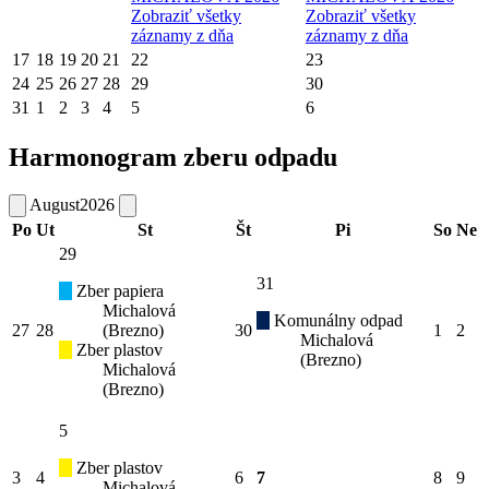
Zobraziť všetky
Zobraziť všetky
záznamy z dňa
záznamy z dňa
17
18
19
20
21
22
23
24
25
26
27
28
29
30
31
1
2
3
4
5
6
Harmonogram zberu odpadu
August
2026
Po
Ut
St
Št
Pi
So
Ne
29
31
Zber papiera
Michalová
Komunálny odpad
27
28
(Brezno)
30
1
2
Michalová
Zber plastov
(Brezno)
Michalová
(Brezno)
5
Zber plastov
3
4
6
7
8
9
Michalová