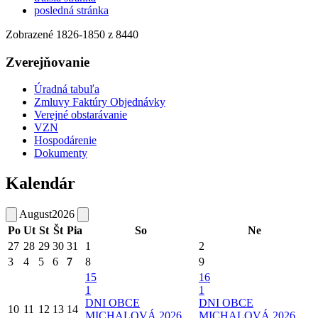
posledná stránka
Zobrazené
1826
-
1850
z 8440
Zverejňovanie
Úradná tabuľa
Zmluvy Faktúry Objednávky
Verejné obstarávanie
VZN
Hospodárenie
Dokumenty
Kalendár
August
2026
Po
Ut
St
Št
Pia
So
Ne
27
28
29
30
31
1
2
3
4
5
6
7
8
9
15
16
1
1
DNI OBCE
DNI OBCE
10
11
12
13
14
MICHALOVÁ 2026
MICHALOVÁ 2026