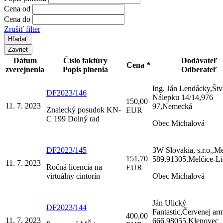
Cena od
Cena do
Zrušiť filter
Zavrieť
Dátum
Číslo faktúry
Dodávateľ
Cena *
zverejnenia
Popis plnenia
Odberateľ
Ing. Ján Lendácky,Štv
DF2023/146
Nálepku 14/14,976
150,00
11. 7. 2023
97,Nemecká
Znalecký posudok KN-
EUR
C 199 Dolný rad
Obec Michalová
DF2023/145
3W Slovakia, s.r.o.,Me
151,70
589,91305,Melčice-L
11. 7. 2023
Ročná licencia na
EUR
virtuálny cintorín
Obec Michalová
Ján Ulický
DF2023/144
Fantastic,Červenej ar
400,00
11. 7. 2023
666,98055,Klenovec