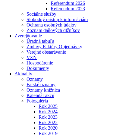
Referendum 2026
Referendum 2023
Sociálne služby
Slobodný prístup k informáciám
Ochrana osobných údajov
Zoznam daňových dlžníkov
Zverejňovanie
Úradná tabuľa
Zmluvy Faktúry Objednávky
Verejné obstarávanie
VZN
Hospodárenie
Dokumenty
Aktuality
Oznamy
Farské oznamy
Oznamy knižnica
Kalendár akcií
Fotogaléria
Rok 2025
Rok 2024
Rok 2023
Rok 2022
Rok 2020
Rok 2019