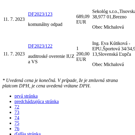
Sekológ s.r.o.,Tisovsk
DF2023/123
689,09
38,977 01,Brezno
11. 7. 2023
EUR
komunálny odpad
Obec Michalová
Ing. Eva Kútiková -
DF2023/122
1
EPU,Športová 34/34,
11. 7. 2023
200,00
13,Slovenská Ľupča
auditroské overenie IUZ
EUR
a VS
Obec Michalová
* Uvedená cena je konečná. V prípade, že je zmluvná strana
platcom DPH, je cena uvedená vrátane DPH.
prvá stránka
predchádzajúca stránka
72
73
74
75
76
ďalšia stránka