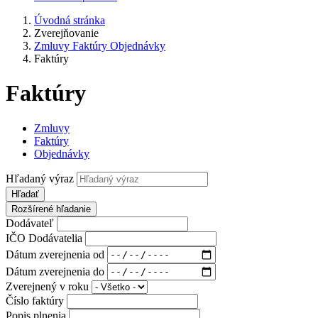
Úvodná stránka
Zverejňovanie
Zmluvy Faktúry Objednávky
Faktúry
Faktúry
Zmluvy
Faktúry
Objednávky
Hľadaný výraz
Hľadať
Rozšírené hľadanie
Dodávateľ
IČO Dodávatelia
Dátum zverejnenia od
Dátum zverejnenia do
Zverejnený v roku
Číslo faktúry
Popis plnenia