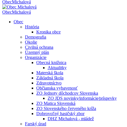
Obec
Michalová
Obec
Michalová
Obec
História
Kronika obce
Demografia
Okolie
Civilná ochrana
Územný plán
Organizácie
Obecná knižnica
Aktualitky
Materská škola
Základná škola
Zdravotníctvo
Občianska vybavenosť
ZO Jednoty dôchodcov Slovenska
ZO JDS novinky⁄informácie⁄príspevky
ZO Matica Slovenská
ZO Slovenského červeného kríža
Dobrovoľný hasičský zbor
DHZ Michalová - mládež
Farský úrad