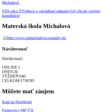
Michalová
VZN obce P.Polhora o odvádzaní odpadových vôd do verejnej
kanalizácie
Materská škola Michalová
Návštevnosť
Návštevnosť:
ONLINE:
1
DNES:
20
TÝŽDEŇ:
946
CELKOM:
1738785
Môžete mať záujem
Kam na Horehroní
Partnerstvo MP-ČH