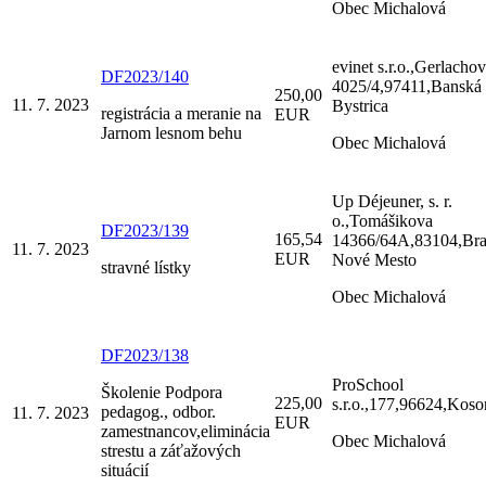
Obec Michalová
evinet s.r.o.,Gerlacho
DF2023/140
4025/4,97411,Banská
250,00
11. 7. 2023
Bystrica
registrácia a meranie na
EUR
Jarnom lesnom behu
Obec Michalová
Up Déjeuner, s. r.
o.,Tomášikova
DF2023/139
165,54
14366/64A,83104,Brat
11. 7. 2023
EUR
Nové Mesto
stravné lístky
Obec Michalová
DF2023/138
ProSchool
Školenie Podpora
225,00
s.r.o.,177,96624,Koso
pedagog., odbor.
11. 7. 2023
EUR
zamestnancov,eliminácia
Obec Michalová
strestu a záťažových
situácií