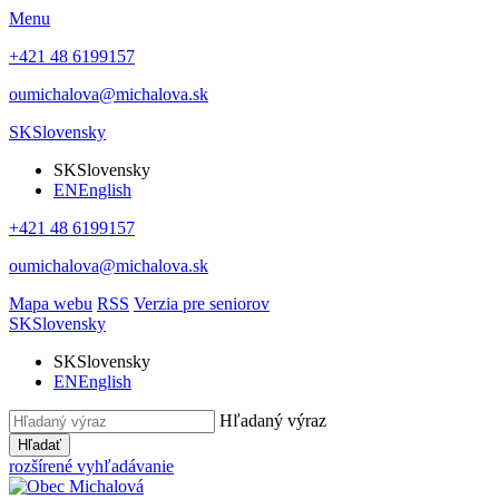
Menu
+421 48 6199157
oumichalova@michalova.sk
SK
Slovensky
SK
Slovensky
EN
English
+421 48 6199157
oumichalova@michalova.sk
Mapa webu
RSS
Verzia pre seniorov
SK
Slovensky
SK
Slovensky
EN
English
Hľadaný výraz
Hľadať
rozšírené vyhľadávanie