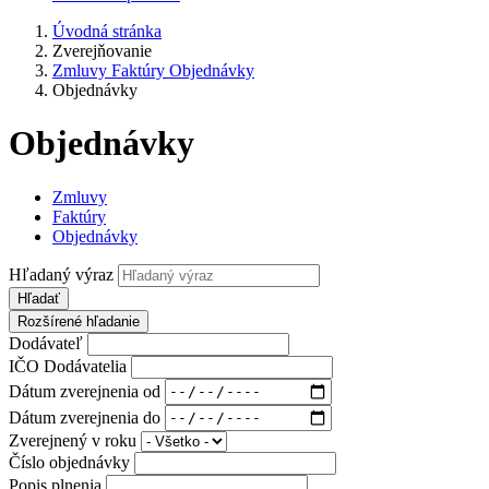
Úvodná stránka
Zverejňovanie
Zmluvy Faktúry Objednávky
Objednávky
Objednávky
Zmluvy
Faktúry
Objednávky
Hľadaný výraz
Hľadať
Rozšírené hľadanie
Dodávateľ
IČO Dodávatelia
Dátum zverejnenia od
Dátum zverejnenia do
Zverejnený v roku
Číslo objednávky
Popis plnenia