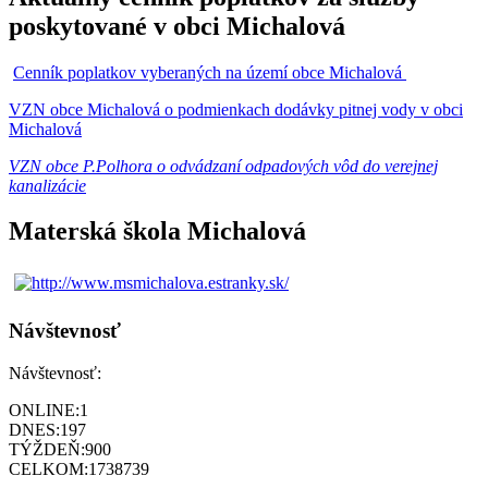
poskytované v obci Michalová
Cenník poplatkov vyberaných na území obce Michalová
VZN obce Michalová o podmienkach dodávky pitnej vody v obci
Michalová
VZN obce P.Polhora o odvádzaní odpadových vôd do verejnej
kanalizácie
Materská škola Michalová
Návštevnosť
Návštevnosť:
ONLINE:
1
DNES:
197
TÝŽDEŇ:
900
CELKOM:
1738739