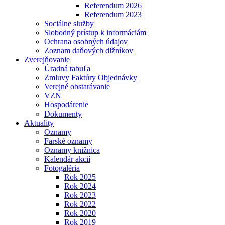
Referendum 2026
Referendum 2023
Sociálne služby
Slobodný prístup k informáciám
Ochrana osobných údajov
Zoznam daňových dlžníkov
Zverejňovanie
Úradná tabuľa
Zmluvy Faktúry Objednávky
Verejné obstarávanie
VZN
Hospodárenie
Dokumenty
Aktuality
Oznamy
Farské oznamy
Oznamy knižnica
Kalendár akcií
Fotogaléria
Rok 2025
Rok 2024
Rok 2023
Rok 2022
Rok 2020
Rok 2019