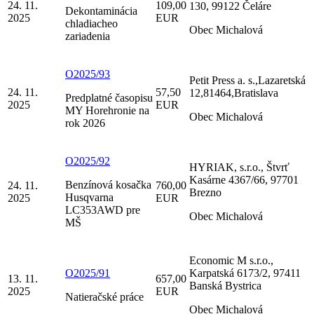
24. 11.
109,00
130, 99122 Čeláre
Dekontaminácia
2025
EUR
chladiacheo
Obec Michalová
zariadenia
O2025/93
Petit Press a. s.,Lazaretská
24. 11.
57,50
12,81464,Bratislava
Predplatné časopisu
2025
EUR
MY Horehronie na
Obec Michalová
rok 2026
O2025/92
HYRIAK, s.r.o., Štvrť
Kasárne 4367/66, 97701
Benzínová kosačka
24. 11.
760,00
Brezno
Husqvarna
2025
EUR
LC353AWD pre
Obec Michalová
MŠ
Economic M s.r.o.,
O2025/91
Karpatská 6173/2, 97411
13. 11.
657,00
Banská Bystrica
2025
EUR
Natieračské práce
Obec Michalová