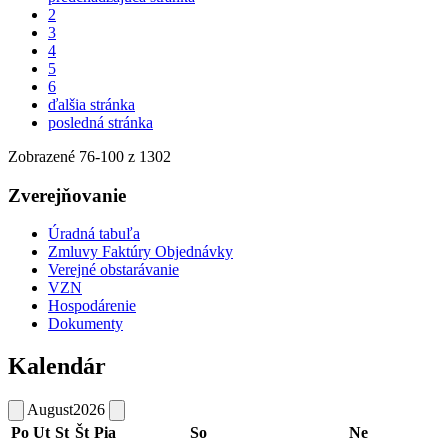
2
3
4
5
6
ďalšia stránka
posledná stránka
Zobrazené
76
-
100
z 1302
Zverejňovanie
Úradná tabuľa
Zmluvy Faktúry Objednávky
Verejné obstarávanie
VZN
Hospodárenie
Dokumenty
Kalendár
August
2026
Po
Ut
St
Št
Pia
So
Ne