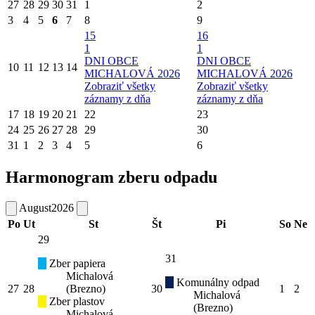
27
28
29
30
31
1
2
3
4
5
6
7
8
9
15
16
1
1
DNI OBCE
DNI OBCE
10
11
12
13
14
MICHALOVÁ 2026
MICHALOVÁ 2026
Zobraziť všetky
Zobraziť všetky
záznamy z dňa
záznamy z dňa
17
18
19
20
21
22
23
24
25
26
27
28
29
30
31
1
2
3
4
5
6
Harmonogram zberu odpadu
August
2026
Po
Ut
St
Št
Pi
So
Ne
29
31
Zber papiera
Michalová
Komunálny odpad
27
28
(Brezno)
30
1
2
Michalová
Zber plastov
(Brezno)
Michalová