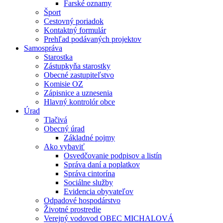
Farské oznamy
Šport
Cestovný poriadok
Kontaktný formulár
Prehľad podávaných projektov
Samospráva
Starostka
Zástupkyňa starostky
Obecné zastupiteľstvo
Komisie OZ
Zápisnice a uznesenia
Hlavný kontrolór obce
Úrad
Tlačivá
Obecný úrad
Základné pojmy
Ako vybaviť
Osvedčovanie podpisov a listín
Správa daní a poplatkov
Správa cintorína
Sociálne služby
Evidencia obyvateľov
Odpadové hospodárstvo
Životné prostredie
Verejný vodovod OBEC MICHALOVÁ