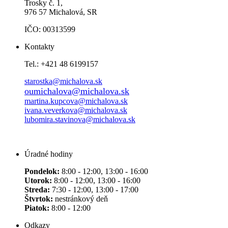
Trosky č. 1,
976 57 Michalová, SR
IČO: 00313599
Kontakty
Tel.: +421 48 6199157
starostka@michalova.sk
oumichalova@michalova.sk
martina.kupcova@michalova.sk
ivana.veverkova@michalova.sk
lubomira.stavinova@michalova.sk
Úradné hodiny
Pondelok:
8:00 - 12:00, 13:00 - 16:00
Utorok:
8:00 - 12:00, 13:00 - 16:00
Streda:
7:30 - 12:00, 13:00 - 17:00
Štvrtok:
nestránkový deň
Piatok:
8:00 - 12:00
Odkazy