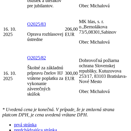
osušiek a uterákov
pre jubilantov.
Obec Michalová
MK hlas, s. r.
O2025/83
o.,Bernolákova
16. 10.
206,00
73/5,08301,Sabinov
Oprava rozhlasovej
2025
EUR
ústredne
Obec Michalová
O2025/82
Dobrovoľná požiarna
ochrana Slovenskej
Školné za základnú
republiky, Kutuzovova
prípravu čnelov HJ
16. 10.
300,00
253/17, 83103 Bratislava-
vrátene poplatku za
2025
EUR
Nové Mesto
vykonanie
záverečných
Obec Michalová
skúšok
* Uvedená cena je konečná. V prípade, že je zmluvná strana
platcom DPH, je cena uvedená vrátane DPH.
prvá stránka
predchádzajúca stránka