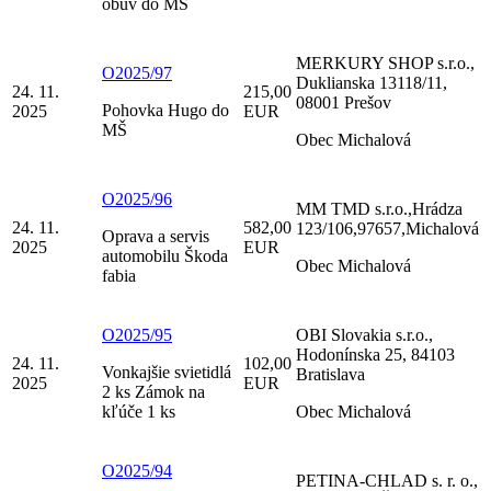
obuv do MŠ
MERKURY SHOP s.r.o.,
O2025/97
Duklianska 13118/11,
24. 11.
215,00
08001 Prešov
Pohovka Hugo do
2025
EUR
MŠ
Obec Michalová
O2025/96
MM TMD s.r.o.,Hrádza
24. 11.
582,00
123/106,97657,Michalová
Oprava a servis
2025
EUR
automobilu Škoda
Obec Michalová
fabia
O2025/95
OBI Slovakia s.r.o.,
Hodonínska 25, 84103
24. 11.
102,00
Vonkajšie svietidlá
Bratislava
2025
EUR
2 ks Zámok na
kľúče 1 ks
Obec Michalová
O2025/94
PETINA-CHLAD s. r. o.,