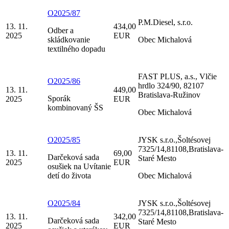
O2025/87
P.M.Diesel, s.r.o.
13. 11.
434,00
Odber a
2025
EUR
skládkovanie
Obec Michalová
textilného dopadu
FAST PLUS, a.s., Vlčie
O2025/86
hrdlo 324/90, 82107
13. 11.
449,00
Bratislava-Ružinov
Sporák
2025
EUR
kombinovaný ŠS
Obec Michalová
O2025/85
JYSK s.r.o.,Šoltésovej
7325/14,81108,Bratislava-
13. 11.
69,00
Darčeková sada
Staré Mesto
2025
EUR
osušiek na Uvítanie
detí do života
Obec Michalová
O2025/84
JYSK s.r.o.,Šoltésovej
7325/14,81108,Bratislava-
13. 11.
342,00
Darčeková sada
Staré Mesto
2025
EUR