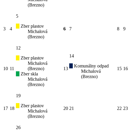
(Brezno)
5
Zber plastov
3
4
6
7
8
9
Michalová
(Brezno)
12
14
Zber plastov
Michalová
Komunálny odpad
10
11
(Brezno)
13
15
16
Michalová
Zber skla
(Brezno)
Michalová
(Brezno)
19
Zber plastov
17
18
20
21
22
23
Michalová
(Brezno)
26