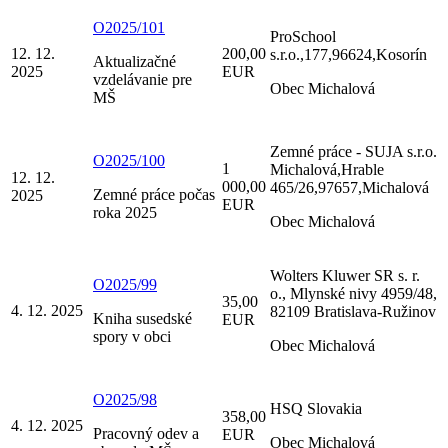
O2025/101
ProSchool
12. 12.
200,00
s.r.o.,177,96624,Kosorín
Aktualizačné
2025
EUR
vzdelávanie pre
Obec Michalová
MŠ
Zemné práce - SUJA s.r.o.
O2025/100
1
Michalová,Hrable
12. 12.
000,00
465/26,97657,Michalová
Zemné práce počas
2025
EUR
roka 2025
Obec Michalová
Wolters Kluwer SR s. r.
O2025/99
o., Mlynské nivy 4959/48,
35,00
4. 12. 2025
82109 Bratislava-Ružinov
Kniha susedské
EUR
spory v obci
Obec Michalová
O2025/98
HSQ Slovakia
358,00
4. 12. 2025
Pracovný odev a
EUR
Obec Michalová