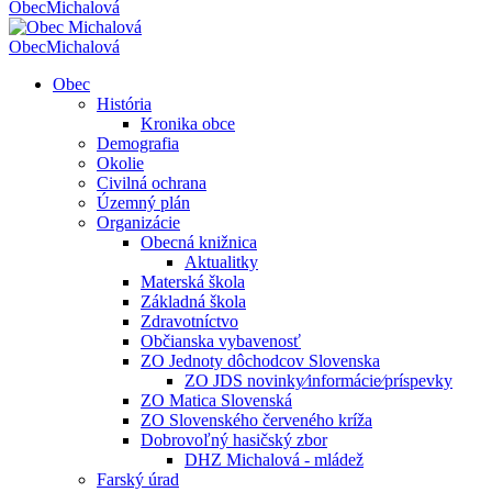
Obec
Michalová
Obec
Michalová
Obec
História
Kronika obce
Demografia
Okolie
Civilná ochrana
Územný plán
Organizácie
Obecná knižnica
Aktualitky
Materská škola
Základná škola
Zdravotníctvo
Občianska vybavenosť
ZO Jednoty dôchodcov Slovenska
ZO JDS novinky⁄informácie⁄príspevky
ZO Matica Slovenská
ZO Slovenského červeného kríža
Dobrovoľný hasičský zbor
DHZ Michalová - mládež
Farský úrad