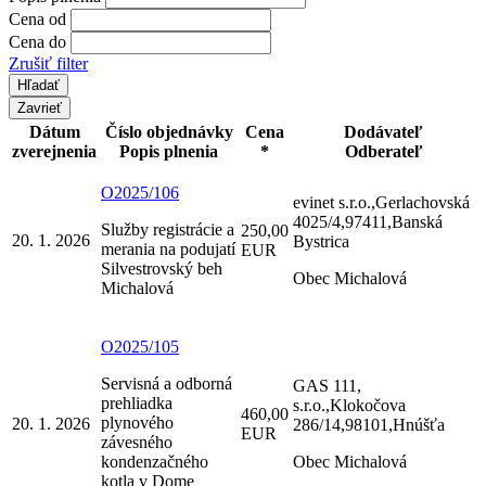
Cena od
Cena do
Zrušiť filter
Zavrieť
Dátum
Číslo objednávky
Cena
Dodávateľ
zverejnenia
Popis plnenia
*
Odberateľ
O2025/106
evinet s.r.o.,Gerlachovská
4025/4,97411,Banská
Služby registrácie a
250,00
20. 1. 2026
Bystrica
merania na podujatí
EUR
Silvestrovský beh
Obec Michalová
Michalová
O2025/105
Servisná a odborná
GAS 111,
prehliadka
s.r.o.,Klokočova
460,00
plynového
20. 1. 2026
286/14,98101,Hnúšťa
EUR
závesného
kondenzačného
Obec Michalová
kotla v Dome