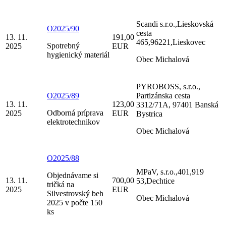
Scandi s.r.o.,Lieskovská
O2025/90
cesta
13. 11.
191,00
465,96221,Lieskovec
Spotrebný
2025
EUR
hygienický materiál
Obec Michalová
PYROBOSS, s.r.o.,
O2025/89
Partizánska cesta
13. 11.
123,00
3312/71A, 97401 Banská
Odborná príprava
2025
EUR
Bystrica
elektrotechnikov
Obec Michalová
O2025/88
MPaV, s.r.o.,401,919
Objednávame si
13. 11.
700,00
53,Dechtice
tričká na
2025
EUR
Silvestrovský beh
Obec Michalová
2025 v počte 150
ks