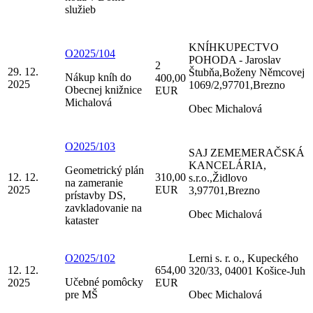
služieb
KNÍHKUPECTVO
O2025/104
POHODA - Jaroslav
2
29. 12.
Štubňa,Boženy Němcovej
Nákup kníh do
400,00
2025
1069/2,97701,Brezno
Obecnej knižnice
EUR
Michalová
Obec Michalová
O2025/103
SAJ ZEMEMERAČSKÁ
KANCELÁRIA,
Geometrický plán
12. 12.
310,00
s.r.o.,Židlovo
na zameranie
2025
EUR
3,97701,Brezno
prístavby DS,
zavkladovanie na
Obec Michalová
kataster
O2025/102
Lerni s. r. o., Kupeckého
12. 12.
654,00
320/33, 04001 Košice-Juh
Učebné pomôcky
2025
EUR
pre MŠ
Obec Michalová