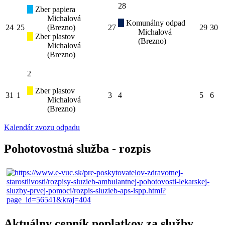
28
Zber papiera
Michalová
Komunálny odpad
24
25
(Brezno)
27
29
30
Michalová
Zber plastov
(Brezno)
Michalová
(Brezno)
2
Zber plastov
31
1
3
4
5
6
Michalová
(Brezno)
Kalendár zvozu odpadu
Pohotovostná služba - rozpis
Aktuálny cenník poplatkov za služby