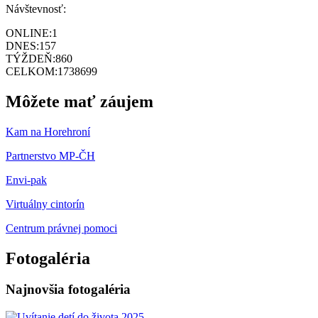
Návštevnosť:
ONLINE:
1
DNES:
157
TÝŽDEŇ:
860
CELKOM:
1738699
Môžete mať záujem
Kam na Horehroní
Partnerstvo MP-ČH
Envi-pak
Virtuálny cintorín
Centrum právnej pomoci
Fotogaléria
Najnovšia fotogaléria