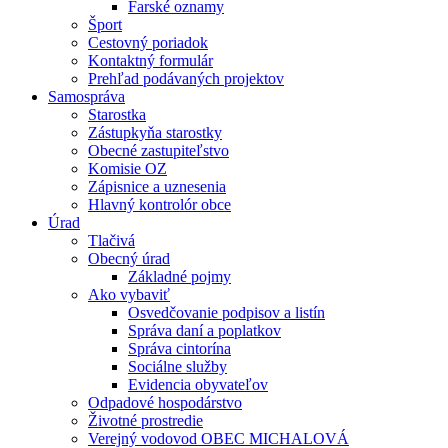
Farské oznamy
Šport
Cestovný poriadok
Kontaktný formulár
Prehľad podávaných projektov
Samospráva
Starostka
Zástupkyňa starostky
Obecné zastupiteľstvo
Komisie OZ
Zápisnice a uznesenia
Hlavný kontrolór obce
Úrad
Tlačivá
Obecný úrad
Základné pojmy
Ako vybaviť
Osvedčovanie podpisov a listín
Správa daní a poplatkov
Správa cintorína
Sociálne služby
Evidencia obyvateľov
Odpadové hospodárstvo
Životné prostredie
Verejný vodovod OBEC MICHALOVÁ