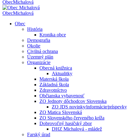
Obec
Michalová
Obec
Michalová
Obec
História
Kronika obce
Demografia
Okolie
Civilná ochrana
Územný plán
Organizácie
Obecná knižnica
Aktualitky
Materská škola
Základná škola
Zdravotníctvo
Občianska vybavenosť
ZO Jednoty dôchodcov Slovenska
ZO JDS novinky⁄informácie⁄príspevky
ZO Matica Slovenská
ZO Slovenského červeného kríža
Dobrovoľný hasičský zbor
DHZ Michalová - mládež
Farský úrad