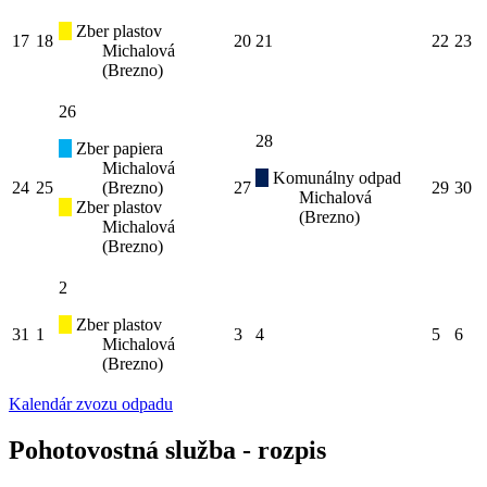
Zber plastov
17
18
20
21
22
23
Michalová
(Brezno)
26
28
Zber papiera
Michalová
Komunálny odpad
24
25
(Brezno)
27
29
30
Michalová
Zber plastov
(Brezno)
Michalová
(Brezno)
2
Zber plastov
31
1
3
4
5
6
Michalová
(Brezno)
Kalendár zvozu odpadu
Pohotovostná služba - rozpis