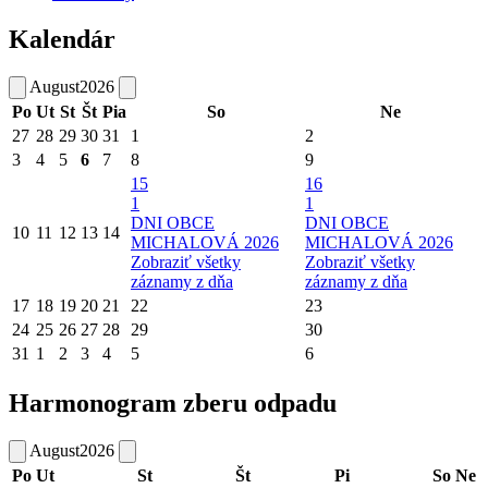
Kalendár
August
2026
Po
Ut
St
Št
Pia
So
Ne
27
28
29
30
31
1
2
3
4
5
6
7
8
9
15
16
1
1
DNI OBCE
DNI OBCE
10
11
12
13
14
MICHALOVÁ 2026
MICHALOVÁ 2026
Zobraziť všetky
Zobraziť všetky
záznamy z dňa
záznamy z dňa
17
18
19
20
21
22
23
24
25
26
27
28
29
30
31
1
2
3
4
5
6
Harmonogram zberu odpadu
August
2026
Po
Ut
St
Št
Pi
So
Ne