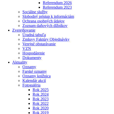
Referendum 2026
Referendum 2023
Sociálne služby
Slobodný prístup k informáciám
Ochrana osobných údajov
Zoznam daňových dlžníkov
Zverejňovanie
Úradná tabuľa
Zmluvy Faktúry Objednávky
Verejné obstarávanie
VZN
Hospodárenie
Dokumenty
Aktuality
Oznamy
Farské oznamy
Oznamy knižnica
Kalendár akcií
Fotogaléria
Rok 2025
Rok 2024
Rok 2023
Rok 2022
Rok 2020
Rok 2019