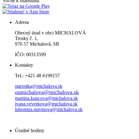
Voľne k stiahnutiu:
Adresa
Obecný úrad v obci MICHALOVÁ
Trosky č. 1,
976 57 Michalová, SR
IČO: 00313599
Kontakty
Tel.: +421 48 6199157
starostka@michalova.sk
oumichalova@michalova.sk
martina.kupcova@michalova.sk
ivana.veverkova@michalova.sk
lubomira.stavinova@michalova.sk
Úradné hodiny