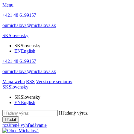
Menu
+421 48 6199157
oumichalova@michalova.sk
SK
Slovensky
SK
Slovensky
EN
English
+421 48 6199157
oumichalova@michalova.sk
Mapa webu
RSS
Verzia pre seniorov
SK
Slovensky
SK
Slovensky
EN
English
Hľadaný výraz
Hľadať
rozšírené vyhľadávanie