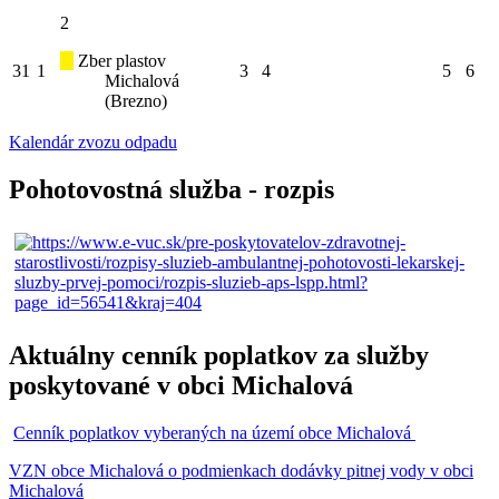
2
Zber plastov
31
1
3
4
5
6
Michalová
(Brezno)
Kalendár zvozu odpadu
Pohotovostná služba - rozpis
Aktuálny cenník poplatkov za služby
poskytované v obci Michalová
Cenník poplatkov vyberaných na území obce Michalová
VZN obce Michalová o podmienkach dodávky pitnej vody v obci
Michalová