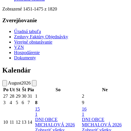
Zobrazené
1451
-
1475
z 1820
Zverejňovanie
Úradná tabuľa
Zmluvy Faktúry Objednávky
Verejné obstarávanie
VZN
Hospodárenie
Dokumenty
Kalendár
August
2026
Po
Ut
St
Št
Pia
So
Ne
27
28
29
30
31
1
2
3
4
5
6
7
8
9
15
16
1
1
DNI OBCE
DNI OBCE
10
11
12
13
14
MICHALOVÁ 2026
MICHALOVÁ 2026
Zobraziť všetky
Zobraziť všetky