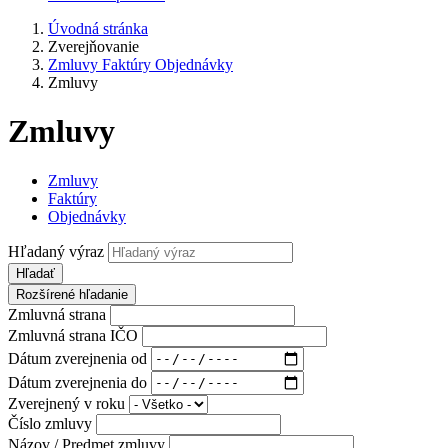
Úvodná stránka
Zverejňovanie
Zmluvy Faktúry Objednávky
Zmluvy
Zmluvy
Zmluvy
Faktúry
Objednávky
Hľadaný výraz
Hľadať
Rozšírené hľadanie
Zmluvná strana
Zmluvná strana IČO
Dátum zverejnenia od
Dátum zverejnenia do
Zverejnený v roku
Číslo zmluvy
Názov / Predmet zmluvy