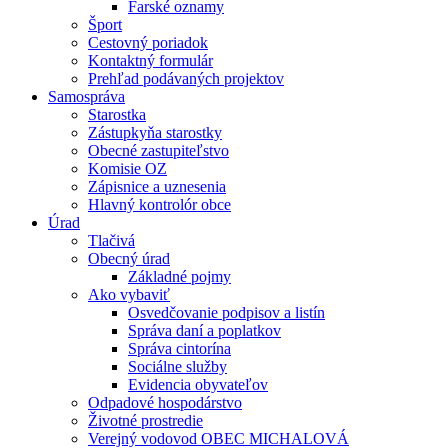
Farské oznamy
Šport
Cestovný poriadok
Kontaktný formulár
Prehľad podávaných projektov
Samospráva
Starostka
Zástupkyňa starostky
Obecné zastupiteľstvo
Komisie OZ
Zápisnice a uznesenia
Hlavný kontrolór obce
Úrad
Tlačivá
Obecný úrad
Základné pojmy
Ako vybaviť
Osvedčovanie podpisov a listín
Správa daní a poplatkov
Správa cintorína
Sociálne služby
Evidencia obyvateľov
Odpadové hospodárstvo
Životné prostredie
Verejný vodovod OBEC MICHALOVÁ