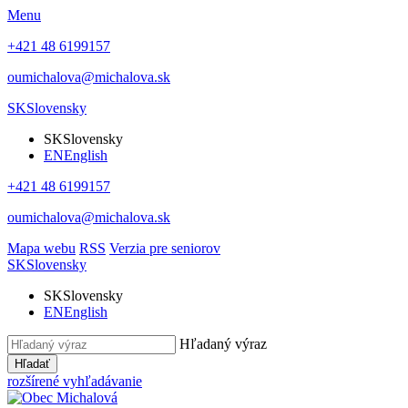
Menu
+421 48 6199157
oumichalova@michalova.sk
SK
Slovensky
SK
Slovensky
EN
English
+421 48 6199157
oumichalova@michalova.sk
Mapa webu
RSS
Verzia pre seniorov
SK
Slovensky
SK
Slovensky
EN
English
Hľadaný výraz
Hľadať
rozšírené vyhľadávanie