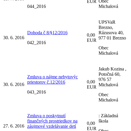
Obec
EUR
044_2016
Michalová
UPSVaR
Brezno,
Dohoda č 8/§12/2016
Rázusova 40,
0,00
30. 6. 2016
977 01 Brezno
EUR
042_2016
Obec
Michalová
Jakub Kozina ,
Potočná 60,
Zmluva o nájme nebytovýc
976 57
0,00
priestorov č.12/2016
30. 6. 2016
Michalová
EUR
043_2016
Obec
Michalová
Zmluva o poskytnutí
: Základná
finančných prostriedkov na
škola
0,00
27. 6. 2016
záujmové vzdelávanie detí
EUR
Obec