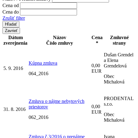
Cena od
Cena do
Zrušiť filter
Zavrieť
Dátum
Názov
Cena
Zmluvné
zverejnenia
Číslo zmluvy
*
strany
Dušan Grendel
a Elena
Kúpna zmluva
0,00
Grendelová
5. 9. 2016
EUR
064_2016
Obec
Michalová
PRODENTAL
Zmluva o nájme nebytových
s.r.o.
0,00
priestorov
31. 8. 2016
EUR
Obec
062_2016
Michalová
Zmluva č.3/2016 o prenájme
Ivana