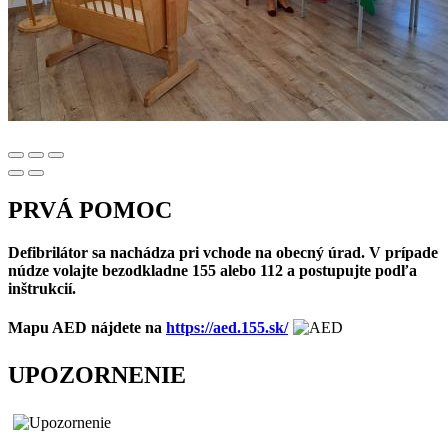
PRVÁ POMOC
Defibrilátor sa nachádza pri vchode na obecný úrad. V prípade
núdze volajte bezodkladne 155 alebo 112 a postupujte podľa
inštrukcií.
Mapu AED nájdete na
https://aed.155.sk/
UPOZORNENIE