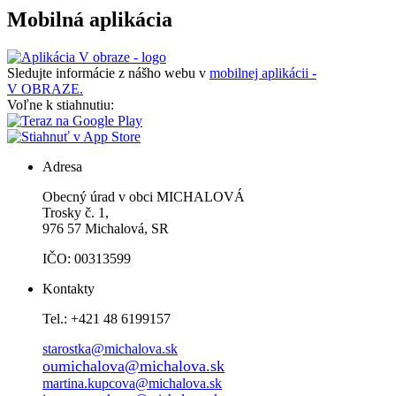
Mobilná aplikácia
Sledujte informácie z nášho webu v
mobilnej aplikácii -
V OBRAZE.
Voľne k stiahnutiu:
Adresa
Obecný úrad v obci MICHALOVÁ
Trosky č. 1,
976 57 Michalová, SR
IČO: 00313599
Kontakty
Tel.: +421 48 6199157
starostka@michalova.sk
oumichalova@michalova.sk
martina.kupcova@michalova.sk