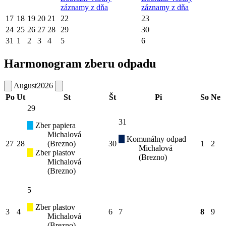
záznamy z dňa
záznamy z dňa
17
18
19
20
21
22
23
24
25
26
27
28
29
30
31
1
2
3
4
5
6
Harmonogram zberu odpadu
August
2026
Po
Ut
St
Št
Pi
So
Ne
29
31
Zber papiera
Michalová
Komunálny odpad
27
28
(Brezno)
30
1
2
Michalová
Zber plastov
(Brezno)
Michalová
(Brezno)
5
Zber plastov
3
4
6
7
8
9
Michalová
(Brezno)