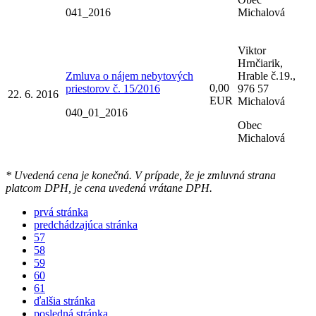
041_2016
Michalová
Viktor
Hrnčiarik,
Zmluva o nájem nebytových
Hrable č.19.,
0,00
priestorov č. 15/2016
976 57
22. 6. 2016
EUR
Michalová
040_01_2016
Obec
Michalová
* Uvedená cena je konečná. V prípade, že je zmluvná strana
platcom DPH, je cena uvedená vrátane DPH.
prvá stránka
predchádzajúca stránka
57
58
59
60
61
ďalšia stránka
posledná stránka