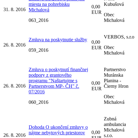
miesta na pohrebisku
Kubušová
0,00
31. 8. 2016
Michalová
EUR
Obec
063_2016
Michalová
VERBOS, s.r.o
Zmluva na poskytnutie služby
0,00
26. 8. 2016
Obec
EUR
059_2016
Michalová
Zmluva o poskytnutí finančnej
Partnerstvo
podpory z grantového
Muránska
programu "Naštartujme s
Planina -
0,00
26. 8. 2016
Partnerstvom MP- ČH" č.
Čierny Hron
EUR
07/2016
Obec
060_2016
Michalová
Zubná
ambulancia
Dohoda O ukončení zmluvy o
Michalová
0,00
nájme nebytových priestorov
26. 8. 2016
s.r.o.
EUR