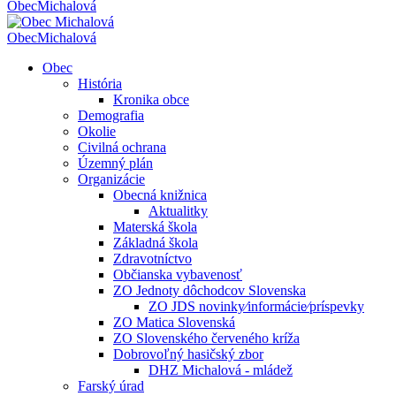
Obec
Michalová
Obec
Michalová
Obec
História
Kronika obce
Demografia
Okolie
Civilná ochrana
Územný plán
Organizácie
Obecná knižnica
Aktualitky
Materská škola
Základná škola
Zdravotníctvo
Občianska vybavenosť
ZO Jednoty dôchodcov Slovenska
ZO JDS novinky⁄informácie⁄príspevky
ZO Matica Slovenská
ZO Slovenského červeného kríža
Dobrovoľný hasičský zbor
DHZ Michalová - mládež
Farský úrad