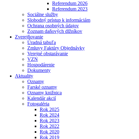
Referendum 2026
Referendum 2023
Sociálne služby
Slobodný prístup k informáciám
Ochrana osobných údajov
Zoznam daňových dlžníkov
Zverejňovanie
Úradná tabuľa
Zmluvy Faktúry Objednávky
Verejné obstarávanie
VZN
Hospodárenie
Dokumenty
Aktuality
Oznamy
Farské oznamy
Oznamy knižnica
Kalendár akcií
Fotogaléria
Rok 2025
Rok 2024
Rok 2023
Rok 2022
Rok 2020
Rok 2019