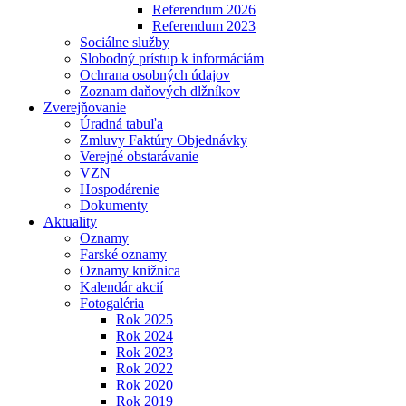
Referendum 2026
Referendum 2023
Sociálne služby
Slobodný prístup k informáciám
Ochrana osobných údajov
Zoznam daňových dlžníkov
Zverejňovanie
Úradná tabuľa
Zmluvy Faktúry Objednávky
Verejné obstarávanie
VZN
Hospodárenie
Dokumenty
Aktuality
Oznamy
Farské oznamy
Oznamy knižnica
Kalendár akcií
Fotogaléria
Rok 2025
Rok 2024
Rok 2023
Rok 2022
Rok 2020
Rok 2019