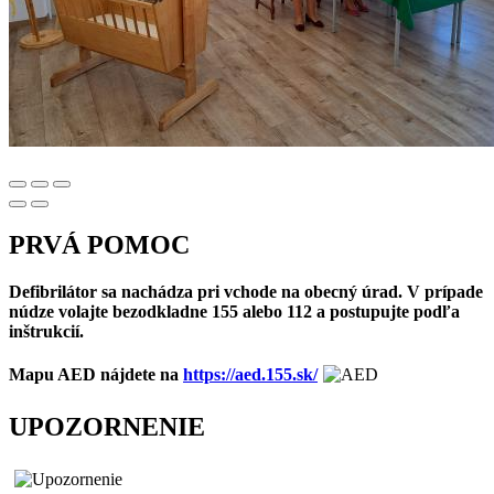
PRVÁ POMOC
Defibrilátor sa nachádza pri vchode na obecný úrad. V prípade
núdze volajte bezodkladne 155 alebo 112 a postupujte podľa
inštrukcií.
Mapu AED nájdete na
https://aed.155.sk/
UPOZORNENIE