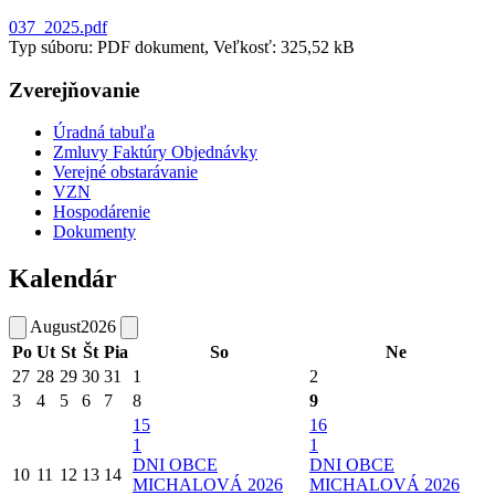
037_2025.pdf
Typ súboru: PDF dokument, Veľkosť: 325,52 kB
Zverejňovanie
Úradná tabuľa
Zmluvy Faktúry Objednávky
Verejné obstarávanie
VZN
Hospodárenie
Dokumenty
Kalendár
August
2026
Po
Ut
St
Št
Pia
So
Ne
27
28
29
30
31
1
2
3
4
5
6
7
8
9
15
16
1
1
DNI OBCE
DNI OBCE
10
11
12
13
14
MICHALOVÁ 2026
MICHALOVÁ 2026