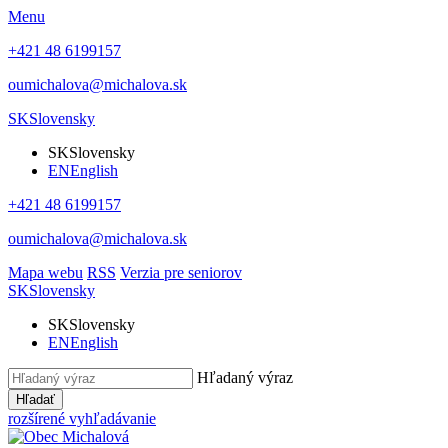
Menu
+421 48 6199157
oumichalova@michalova.sk
SK
Slovensky
SK
Slovensky
EN
English
+421 48 6199157
oumichalova@michalova.sk
Mapa webu
RSS
Verzia pre seniorov
SK
Slovensky
SK
Slovensky
EN
English
Hľadaný výraz
Hľadať
rozšírené vyhľadávanie