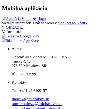
Mobilná aplikácia
Sledujte informácie z nášho webu v
mobilnej aplikácii -
V OBRAZE.
Voľne k stiahnutiu:
Adresa
Obecný úrad v obci MICHALOVÁ
Trosky č. 1,
976 57 Michalová, SR
IČO: 00313599
Kontakty
Tel.: +421 48 6199157
starostka@michalova.sk
oumichalova@michalova.sk
martina.kupcova@michalova.sk