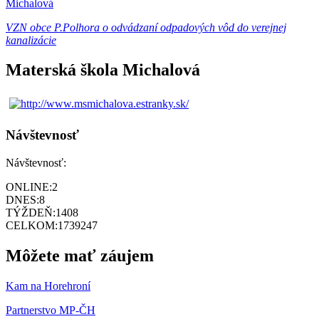
Michalová
VZN obce P.Polhora o odvádzaní odpadových vôd do verejnej
kanalizácie
Materská škola Michalová
Návštevnosť
Návštevnosť:
ONLINE:
2
DNES:
8
TÝŽDEŇ:
1408
CELKOM:
1739247
Môžete mať záujem
Kam na Horehroní
Partnerstvo MP-ČH