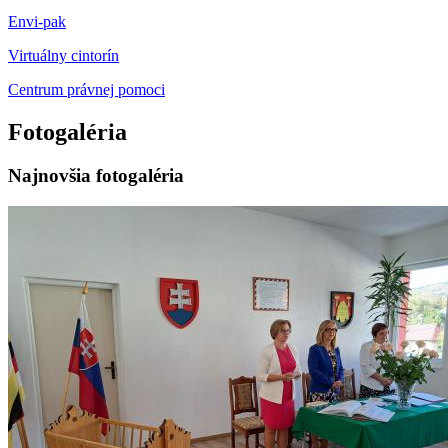
Envi-pak
Virtuálny cintorín
Centrum právnej pomoci
Fotogaléria
Najnovšia fotogaléria