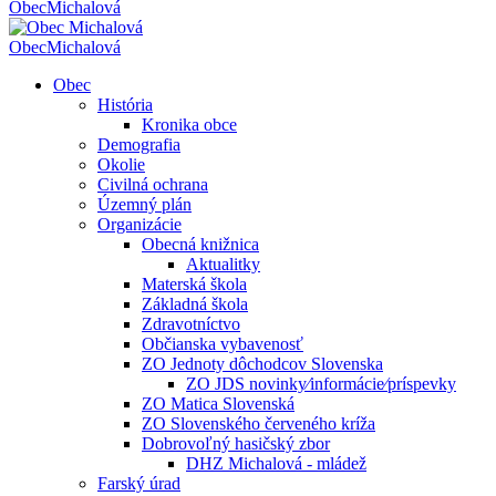
Obec
Michalová
Obec
Michalová
Obec
História
Kronika obce
Demografia
Okolie
Civilná ochrana
Územný plán
Organizácie
Obecná knižnica
Aktualitky
Materská škola
Základná škola
Zdravotníctvo
Občianska vybavenosť
ZO Jednoty dôchodcov Slovenska
ZO JDS novinky⁄informácie⁄príspevky
ZO Matica Slovenská
ZO Slovenského červeného kríža
Dobrovoľný hasičský zbor
DHZ Michalová - mládež
Farský úrad