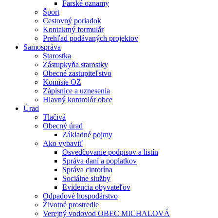
Farské oznamy
Šport
Cestovný poriadok
Kontaktný formulár
Prehľad podávaných projektov
Samospráva
Starostka
Zástupkyňa starostky
Obecné zastupiteľstvo
Komisie OZ
Zápisnice a uznesenia
Hlavný kontrolór obce
Úrad
Tlačivá
Obecný úrad
Základné pojmy
Ako vybaviť
Osvedčovanie podpisov a listín
Správa daní a poplatkov
Správa cintorína
Sociálne služby
Evidencia obyvateľov
Odpadové hospodárstvo
Životné prostredie
Verejný vodovod OBEC MICHALOVÁ