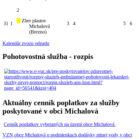
2
Zber plastov
31
1
3
4
5
6
Michalová
(Brezno)
Kalendár zvozu odpadu
Pohotovostná služba - rozpis
Aktuálny cenník poplatkov za služby
poskytované v obci Michalová
Cenník poplatkov vyberaných na území obce Michalová
VZN obce Michalová o podmienkach dodávky pitnej vody v obci