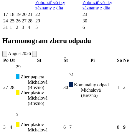
Zobraziť všetky
Zobraziť všetky
záznamy z dňa
záznamy z dňa
17
18
19
20
21
22
23
24
25
26
27
28
29
30
31
1
2
3
4
5
6
Harmonogram zberu odpadu
August
2026
Po
Ut
St
Št
Pi
So
Ne
29
31
Zber papiera
Michalová
Komunálny odpad
27
28
(Brezno)
30
1
2
Michalová
Zber plastov
(Brezno)
Michalová
(Brezno)
5
Zber plastov
3
4
6
7
8
9
Michalová