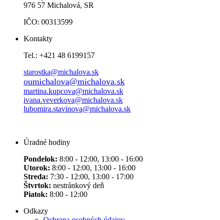
976 57 Michalová, SR
IČO: 00313599
Kontakty
Tel.: +421 48 6199157
starostka@michalova.sk
oumichalova@michalova.sk
martina.kupcova@michalova.sk
ivana.veverkova@michalova.sk
lubomira.stavinova@michalova.sk
Úradné hodiny
Pondelok:
8:00 - 12:00, 13:00 - 16:00
Utorok:
8:00 - 12:00, 13:00 - 16:00
Streda:
7:30 - 12:00, 13:00 - 17:00
Štvrtok:
nestránkový deň
Piatok:
8:00 - 12:00
Odkazy
Ochrana osobných údajov