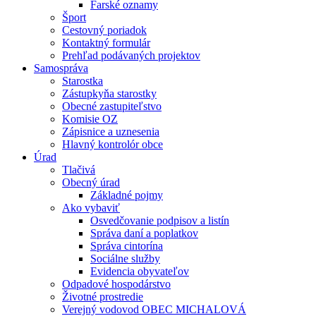
Farské oznamy
Šport
Cestovný poriadok
Kontaktný formulár
Prehľad podávaných projektov
Samospráva
Starostka
Zástupkyňa starostky
Obecné zastupiteľstvo
Komisie OZ
Zápisnice a uznesenia
Hlavný kontrolór obce
Úrad
Tlačivá
Obecný úrad
Základné pojmy
Ako vybaviť
Osvedčovanie podpisov a listín
Správa daní a poplatkov
Správa cintorína
Sociálne služby
Evidencia obyvateľov
Odpadové hospodárstvo
Životné prostredie
Verejný vodovod OBEC MICHALOVÁ