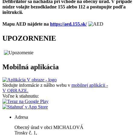
Defibrilátor sa nachádza pri vchode na obecný úrad. V prípade
núdze volajte bezodkladne 155 alebo 112 a postupujte podľa
inštrukcií.
Mapu AED nájdete na
https://aed.155.sk/
UPOZORNENIE
Mobilná aplikácia
Sledujte informácie z nášho webu v
mobilnej aplikácii -
V OBRAZE.
Voľne k stiahnutiu:
Adresa
Obecný úrad v obci MICHALOVÁ
Trosky č. 1,