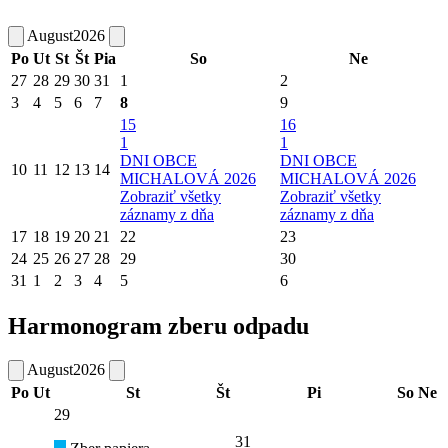
August
2026
Po
Ut
St
Št
Pia
So
Ne
27
28
29
30
31
1
2
3
4
5
6
7
8
9
15
16
1
1
DNI OBCE
DNI OBCE
10
11
12
13
14
MICHALOVÁ 2026
MICHALOVÁ 2026
Zobraziť všetky
Zobraziť všetky
záznamy z dňa
záznamy z dňa
17
18
19
20
21
22
23
24
25
26
27
28
29
30
31
1
2
3
4
5
6
Harmonogram zberu odpadu
August
2026
Po
Ut
St
Št
Pi
So
Ne
29
31