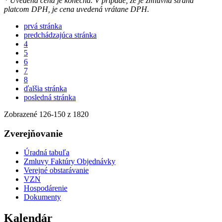
* Uvedená cena je konečná. V prípade, že je zmluvná strana
platcom DPH, je cena uvedená vrátane DPH.
prvá stránka
predchádzajúca stránka
4
5
6
7
8
ďalšia stránka
posledná stránka
Zobrazené
126
-
150
z 1820
Zverejňovanie
Úradná tabuľa
Zmluvy Faktúry Objednávky
Verejné obstarávanie
VZN
Hospodárenie
Dokumenty
Kalendár