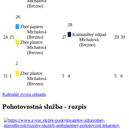
Michalová
(Brezno)
26
28
Zber papiera
Michalová
Komunálny odpad
24
25
(Brezno)
27
29
30
Michalová
Zber plastov
(Brezno)
Michalová
(Brezno)
2
Zber plastov
31
1
3
4
5
6
Michalová
(Brezno)
Kalendár zvozu odpadu
Pohotovostná služba - rozpis