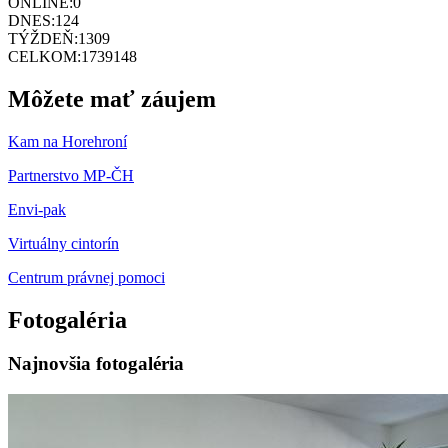
ONLINE:
0
DNES:
124
TÝŽDEŇ:
1309
CELKOM:
1739148
Môžete mať záujem
Kam na Horehroní
Partnerstvo MP-ČH
Envi-pak
Virtuálny cintorín
Centrum právnej pomoci
Fotogaléria
Najnovšia fotogaléria