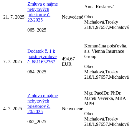
Zmluva o nájme
Anna Rosiarová
nebytových
priestorov č.
Obec
21. 7. 2025
Neuvedené
22/2025
Michalová,Trosky
218/1,97657,Michalová
065_2025
Komunálna poisťovňa,
Dodatok č. 1 k
a.s. Vienna Insurance
poistnej zmluve
Group
494,67
7. 7. 2025
č. 6811632367
EUR
Obec
064_2025
Michalová,Trosky
218/1,97657,Michalová
Mgr. PaedDr. PhDr.
Zmluva o nájme
Marek Veverka, MBA
nebytových
MPH
priestorov č.
4. 7. 2025
Neuvedené
20/2025
Obec
Michalová,Trosky
062_2025
218/1,97657,Michalová