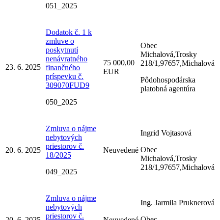
051_2025
Dodatok č. 1 k
zmluve o
Obec
poskytnutí
Michalová,Trosky
nenávratného
75 000,00
218/1,97657,Michalová
23. 6. 2025
finančného
EUR
príspevku č.
Pôdohospodárska
309070FUD9
platobná agentúra
050_2025
Zmluva o nájme
Ingrid Vojtasová
nebytových
priestorov č.
Obec
20. 6. 2025
Neuvedené
18/2025
Michalová,Trosky
218/1,97657,Michalová
049_2025
Zmluva o nájme
Ing. Jarmila Pruknerová
nebytových
priestorov č.
Obec
20. 6. 2025
Neuvedené