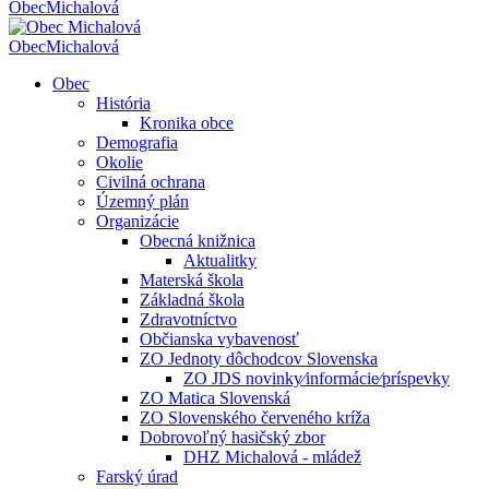
Obec
Michalová
Obec
Michalová
Obec
História
Kronika obce
Demografia
Okolie
Civilná ochrana
Územný plán
Organizácie
Obecná knižnica
Aktualitky
Materská škola
Základná škola
Zdravotníctvo
Občianska vybavenosť
ZO Jednoty dôchodcov Slovenska
ZO JDS novinky⁄informácie⁄príspevky
ZO Matica Slovenská
ZO Slovenského červeného kríža
Dobrovoľný hasičský zbor
DHZ Michalová - mládež
Farský úrad