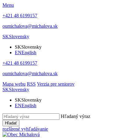
Menu
+421 48 6199157
oumichalova@michalova.sk
SK
Slovensky
SK
Slovensky
EN
English
+421 48 6199157
oumichalova@michalova.sk
Mapa webu
RSS
Verzia pre seniorov
SK
Slovensky
SK
Slovensky
EN
English
Hľadaný výraz
Hľadať
rozšírené vyhľadávanie