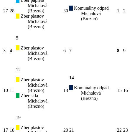
Zber papiera
Michalová
Komunálny odpad
27
28
(Brezno)
30
1
2
Michalová
Zber plastov
(Brezno)
Michalová
(Brezno)
5
Zber plastov
3
4
6
7
8
9
Michalová
(Brezno)
12
14
Zber plastov
Michalová
Komunálny odpad
10
11
(Brezno)
13
15
16
Michalová
Zber skla
(Brezno)
Michalová
(Brezno)
19
Zber plastov
17
18
20
21
22
23