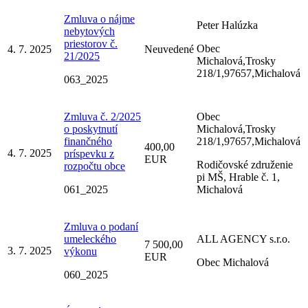
Zmluva o nájme
Peter Halúzka
nebytových
priestorov č.
Obec
4. 7. 2025
Neuvedené
21/2025
Michalová,Trosky
218/1,97657,Michalová
063_2025
Zmluva č. 2/2025
Obec
o poskytnutí
Michalová,Trosky
finančného
218/1,97657,Michalová
400,00
4. 7. 2025
príspevku z
EUR
Rodičovské združenie
rozpočtu obce
pi MŠ, Hrable č. 1,
061_2025
Michalová
Zmluva o podaní
umeleckého
ALL AGENCY s.r.o.
7 500,00
3. 7. 2025
výkonu
EUR
Obec Michalová
060_2025