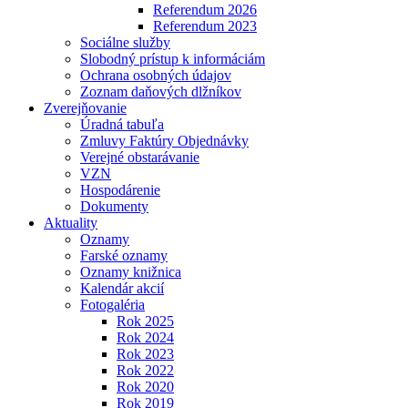
Referendum 2026
Referendum 2023
Sociálne služby
Slobodný prístup k informáciám
Ochrana osobných údajov
Zoznam daňových dlžníkov
Zverejňovanie
Úradná tabuľa
Zmluvy Faktúry Objednávky
Verejné obstarávanie
VZN
Hospodárenie
Dokumenty
Aktuality
Oznamy
Farské oznamy
Oznamy knižnica
Kalendár akcií
Fotogaléria
Rok 2025
Rok 2024
Rok 2023
Rok 2022
Rok 2020
Rok 2019