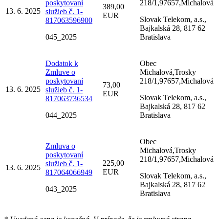
poskytovaní
218/1,97657,Michalová
389,00
13. 6. 2025
služieb č. 1-
EUR
Slovak Telekom, a.s.,
817063596900
Bajkalská 28, 817 62
045_2025
Bratislava
Dodatok k
Obec
Zmluve o
Michalová,Trosky
poskytovaní
218/1,97657,Michalová
73,00
13. 6. 2025
služieb č. 1-
EUR
Slovak Telekom, a.s.,
817063736534
Bajkalská 28, 817 62
044_2025
Bratislava
Obec
Zmluva o
Michalová,Trosky
poskytovaní
218/1,97657,Michalová
225,00
služieb č. 1-
13. 6. 2025
EUR
817064066949
Slovak Telekom, a.s.,
Bajkalská 28, 817 62
043_2025
Bratislava