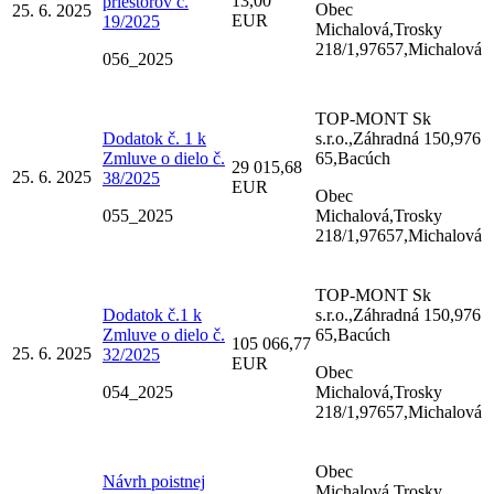
13,00
priestorov č.
Obec
25. 6. 2025
EUR
19/2025
Michalová,Trosky
218/1,97657,Michalová
056_2025
TOP-MONT Sk
Dodatok č. 1 k
s.r.o.,Záhradná 150,976
Zmluve o dielo č.
65,Bacúch
29 015,68
25. 6. 2025
38/2025
EUR
Obec
055_2025
Michalová,Trosky
218/1,97657,Michalová
TOP-MONT Sk
Dodatok č.1 k
s.r.o.,Záhradná 150,976
Zmluve o dielo č.
65,Bacúch
105 066,77
25. 6. 2025
32/2025
EUR
Obec
054_2025
Michalová,Trosky
218/1,97657,Michalová
Obec
Návrh poistnej
Michalová,Trosky