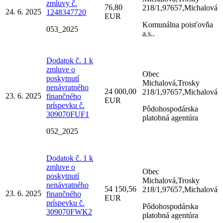
zmluvy č.
76,80
218/1,97657,Michalová
24. 6. 2025
1248347720
EUR
Komunálna poisťovňa
053_2025
a.s..
Dodatok č. 1 k
zmluve o
Obec
poskytnutí
Michalová,Trosky
nenávratného
24 000,00
218/1,97657,Michalová
23. 6. 2025
finančného
EUR
príspevku č.
Pôdohospodárska
309070FUF1
platobná agentúra
052_2025
Dodatok č. 1 k
zmluve o
Obec
poskytnutí
Michalová,Trosky
nenávratného
54 150,56
218/1,97657,Michalová
23. 6. 2025
finančného
EUR
príspevku č.
Pôdohospodárska
309070FWK2
platobná agentúra