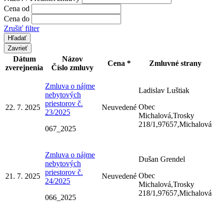
Cena od
Cena do
Zrušiť filter
Zavrieť
Dátum
Názov
Cena *
Zmluvné strany
zverejnenia
Číslo zmluvy
Zmluva o nájme
Ladislav Luštiak
nebytových
priestorov č.
Obec
22. 7. 2025
Neuvedené
23/2025
Michalová,Trosky
218/1,97657,Michalová
067_2025
Zmluva o nájme
Dušan Grendel
nebytových
priestorov č.
Obec
21. 7. 2025
Neuvedené
24/2025
Michalová,Trosky
218/1,97657,Michalová
066_2025