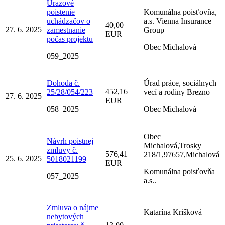
Úrazové
poistenie
Komunálna poisťovňa,
uchádzačov o
a.s. Vienna Insurance
40,00
27. 6. 2025
zamestnanie
Group
EUR
počas projektu
Obec Michalová
059_2025
Dohoda č.
Úrad práce, sociálnych
452,16
25/28/054/223
vecí a rodiny Brezno
27. 6. 2025
EUR
058_2025
Obec Michalová
Obec
Návrh poistnej
Michalová,Trosky
zmluvy č.
576,41
218/1,97657,Michalová
25. 6. 2025
5018021199
EUR
Komunálna poisťovňa
057_2025
a.s..
Zmluva o nájme
Katarína Krišková
nebytových