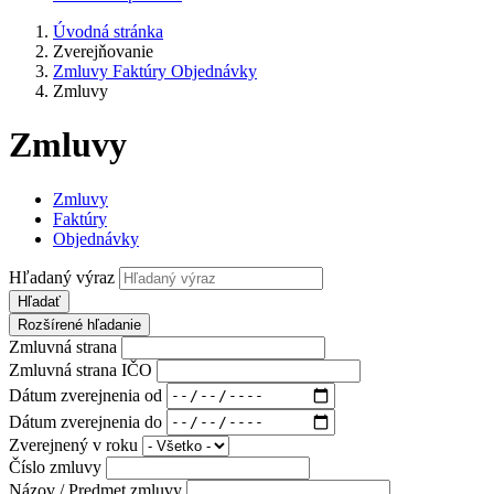
Úvodná stránka
Zverejňovanie
Zmluvy Faktúry Objednávky
Zmluvy
Zmluvy
Zmluvy
Faktúry
Objednávky
Hľadaný výraz
Hľadať
Rozšírené hľadanie
Zmluvná strana
Zmluvná strana IČO
Dátum zverejnenia od
Dátum zverejnenia do
Zverejnený v roku
Číslo zmluvy
Názov / Predmet zmluvy