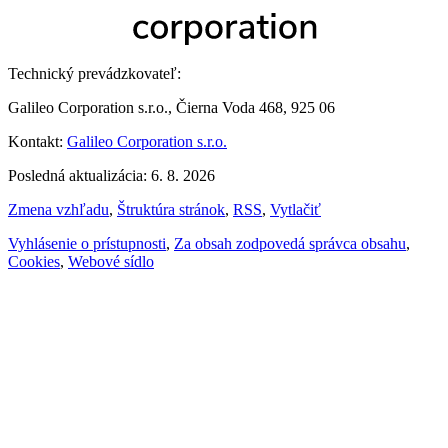
Technický prevádzkovateľ:
Galileo Corporation s.r.o., Čierna Voda 468, 925 06
Kontakt:
Galileo Corporation s.r.o.
Posledná aktualizácia: 6. 8. 2026
Zmena vzhľadu
,
Štruktúra stránok
,
RSS
,
Vytlačiť
Vyhlásenie o prístupnosti
,
Za obsah zodpovedá správca obsahu
,
Cookies
,
Webové sídlo