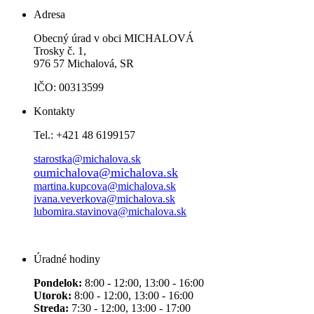
Adresa
Obecný úrad v obci MICHALOVÁ
Trosky č. 1,
976 57 Michalová, SR
IČO: 00313599
Kontakty
Tel.: +421 48 6199157
starostka@michalova.sk
oumichalova@michalova.sk
martina.kupcova@michalova.sk
ivana.veverkova@michalova.sk
lubomira.stavinova@michalova.sk
Úradné hodiny
Pondelok:
8:00 - 12:00, 13:00 - 16:00
Utorok:
8:00 - 12:00, 13:00 - 16:00
Streda:
7:30 - 12:00, 13:00 - 17:00