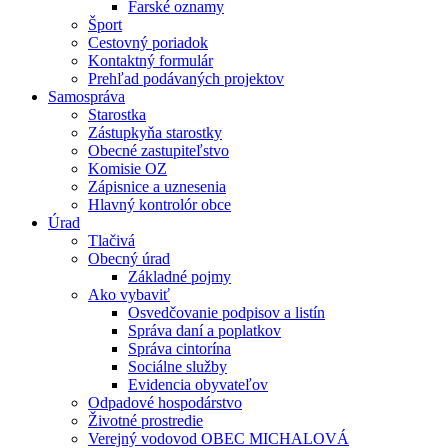
Farské oznamy
Šport
Cestovný poriadok
Kontaktný formulár
Prehľad podávaných projektov
Samospráva
Starostka
Zástupkyňa starostky
Obecné zastupiteľstvo
Komisie OZ
Zápisnice a uznesenia
Hlavný kontrolór obce
Úrad
Tlačivá
Obecný úrad
Základné pojmy
Ako vybaviť
Osvedčovanie podpisov a listín
Správa daní a poplatkov
Správa cintorína
Sociálne služby
Evidencia obyvateľov
Odpadové hospodárstvo
Životné prostredie
Verejný vodovod OBEC MICHALOVÁ