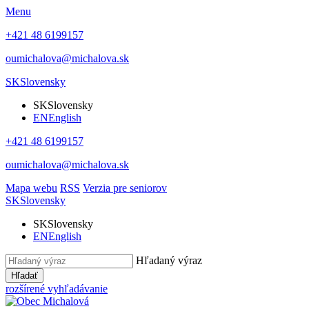
Menu
+421 48 6199157
oumichalova@michalova.sk
SK
Slovensky
SK
Slovensky
EN
English
+421 48 6199157
oumichalova@michalova.sk
Mapa webu
RSS
Verzia pre seniorov
SK
Slovensky
SK
Slovensky
EN
English
Hľadaný výraz
Hľadať
rozšírené vyhľadávanie