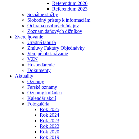
Referendum 2026
Referendum 2023
Sociálne služby
Slobodný prístup k informáciám
Ochrana osobných údajov
Zoznam daňových dlžníkov
Zverejňovanie
Úradná tabuľa
Zmluvy Faktúry Objednávky
Verejné obstarávanie
VZN
Hospodárenie
Dokumenty
Aktuality
Oznamy
Farské oznamy
Oznamy knižnica
Kalendár akcií
Fotogaléria
Rok 2025
Rok 2024
Rok 2023
Rok 2022
Rok 2020
Rok 2019