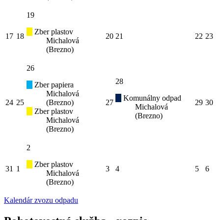
19
Zber plastov
17
18
20
21
22
23
Michalová
(Brezno)
26
28
Zber papiera
Michalová
Komunálny odpad
24
25
(Brezno)
27
29
30
Michalová
Zber plastov
(Brezno)
Michalová
(Brezno)
2
Zber plastov
31
1
3
4
5
6
Michalová
(Brezno)
Kalendár zvozu odpadu