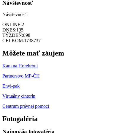
Návštevnosť
Návštevnosť:
ONLINE:
2
DNES:
195
TÝŽDEŇ:
898
CELKOM:
1738737
Môžete mať záujem
Kam na Horehroní
Partnerstvo MP-ČH
Envi-pak
Virtuálny cintorín
Centrum právnej pomoci
Fotogaléria
Najnovšia fotogaléria