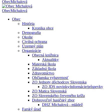
Obec
Michalová
Obec
Michalová
Obec
História
Kronika obce
Demografia
Okolie
Civilná ochrana
Územný plán
Organizácie
Obecná knižnica
Aktualitky
Materská škola
Základná škola
Zdravotníctvo
Občianska vybavenosť
ZO Jednoty dôchodcov Slovenska
ZO JDS novinky⁄informácie⁄príspevky
ZO Matica Slovenská
ZO Slovenského červeného kríža
Dobrovoľný hasičský zbor
DHZ Michalová - mládež
Farský úrad