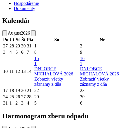
Hospodárenie
Dokumenty
Kalendár
August
2026
Po
Ut
St
Št
Pia
So
Ne
27
28
29
30
31
1
2
3
4
5
6
7
8
9
15
16
1
1
DNI OBCE
DNI OBCE
10
11
12
13
14
MICHALOVÁ 2026
MICHALOVÁ 2026
Zobraziť všetky
Zobraziť všetky
záznamy z dňa
záznamy z dňa
17
18
19
20
21
22
23
24
25
26
27
28
29
30
31
1
2
3
4
5
6
Harmonogram zberu odpadu