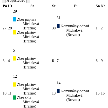
August
2026
Po
Ut
St
Št
Pi
So
Ne
29
31
Zber papiera
Michalová
Komunálny odpad
27
28
(Brezno)
30
1
2
Michalová
Zber plastov
(Brezno)
Michalová
(Brezno)
5
Zber plastov
3
4
6
7
8
9
Michalová
(Brezno)
12
14
Zber plastov
Michalová
Komunálny odpad
10
11
(Brezno)
13
15
16
Michalová
Zber skla
(Brezno)
Michalová
(Brezno)