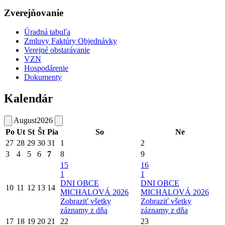
Zverejňovanie
Úradná tabuľa
Zmluvy Faktúry Objednávky
Verejné obstarávanie
VZN
Hospodárenie
Dokumenty
Kalendár
August
2026
Po
Ut
St
Št
Pia
So
Ne
27
28
29
30
31
1
2
3
4
5
6
7
8
9
15
16
1
1
DNI OBCE
DNI OBCE
10
11
12
13
14
MICHALOVÁ 2026
MICHALOVÁ 2026
Zobraziť všetky
Zobraziť všetky
záznamy z dňa
záznamy z dňa
17
18
19
20
21
22
23