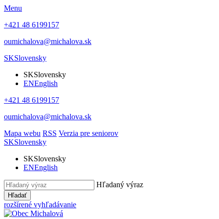
Menu
+421 48 6199157
oumichalova@michalova.sk
SK
Slovensky
SK
Slovensky
EN
English
+421 48 6199157
oumichalova@michalova.sk
Mapa webu
RSS
Verzia pre seniorov
SK
Slovensky
SK
Slovensky
EN
English
Hľadaný výraz
Hľadať
rozšírené vyhľadávanie