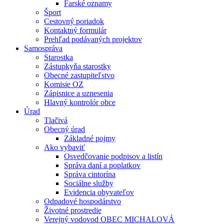
Farské oznamy
Šport
Cestovný poriadok
Kontaktný formulár
Prehľad podávaných projektov
Samospráva
Starostka
Zástupkyňa starostky
Obecné zastupiteľstvo
Komisie OZ
Zápisnice a uznesenia
Hlavný kontrolór obce
Úrad
Tlačivá
Obecný úrad
Základné pojmy
Ako vybaviť
Osvedčovanie podpisov a listín
Správa daní a poplatkov
Správa cintorína
Sociálne služby
Evidencia obyvateľov
Odpadové hospodárstvo
Životné prostredie
Verejný vodovod OBEC MICHALOVÁ