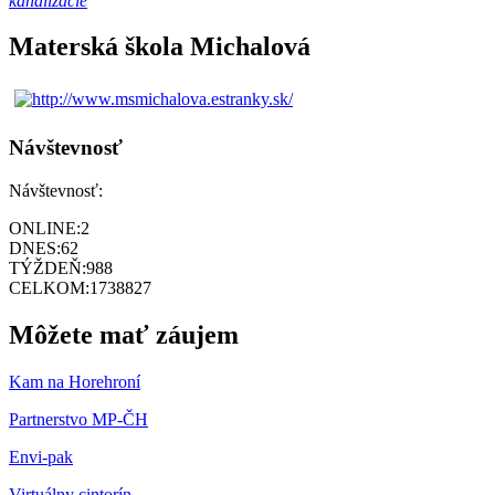
kanalizácie
Materská škola Michalová
Návštevnosť
Návštevnosť:
ONLINE:
2
DNES:
62
TÝŽDEŇ:
988
CELKOM:
1738827
Môžete mať záujem
Kam na Horehroní
Partnerstvo MP-ČH
Envi-pak
Virtuálny cintorín