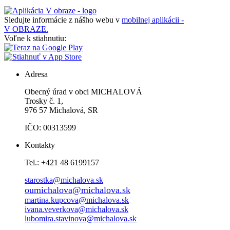
Sledujte informácie z nášho webu v
mobilnej aplikácii -
V OBRAZE.
Voľne k stiahnutiu:
Adresa
Obecný úrad v obci MICHALOVÁ
Trosky č. 1,
976 57 Michalová, SR
IČO: 00313599
Kontakty
Tel.: +421 48 6199157
starostka@michalova.sk
oumichalova@michalova.sk
martina.kupcova@michalova.sk
ivana.veverkova@michalova.sk
lubomira.stavinova@michalova.sk