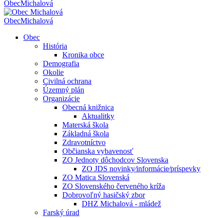
Obec
Michalová
Obec
Michalová
Obec
História
Kronika obce
Demografia
Okolie
Civilná ochrana
Územný plán
Organizácie
Obecná knižnica
Aktualitky
Materská škola
Základná škola
Zdravotníctvo
Občianska vybavenosť
ZO Jednoty dôchodcov Slovenska
ZO JDS novinky⁄informácie⁄príspevky
ZO Matica Slovenská
ZO Slovenského červeného kríža
Dobrovoľný hasičský zbor
DHZ Michalová - mládež
Farský úrad