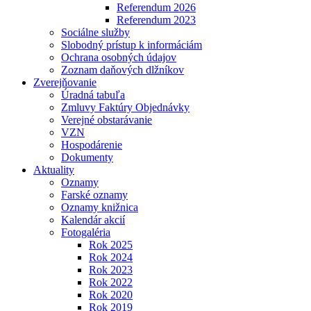
Referendum 2026
Referendum 2023
Sociálne služby
Slobodný prístup k informáciám
Ochrana osobných údajov
Zoznam daňových dlžníkov
Zverejňovanie
Úradná tabuľa
Zmluvy Faktúry Objednávky
Verejné obstarávanie
VZN
Hospodárenie
Dokumenty
Aktuality
Oznamy
Farské oznamy
Oznamy knižnica
Kalendár akcií
Fotogaléria
Rok 2025
Rok 2024
Rok 2023
Rok 2022
Rok 2020
Rok 2019