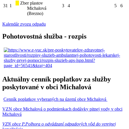
Zber plastov
31
1
3
4
5
6
Michalová
(Brezno)
Kalendár zvozu odpadu
Pohotovostná služba - rozpis
Aktuálny cenník poplatkov za služby
poskytované v obci Michalová
Cenník poplatkov vyberaných na území obce Michalová
VZN obce Michalová o podmienkach dodávky pitnej vody v obci
Michalová
VZN obce P.Polhora o odvádzaní odpadových vôd do verejnej