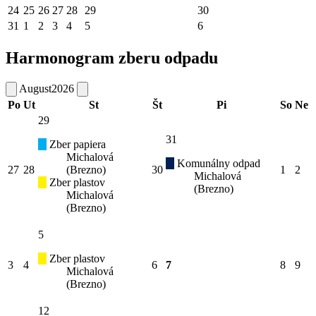
24
25
26
27
28
29
30
31
1
2
3
4
5
6
Harmonogram zberu odpadu
August
2026
Po
Ut
St
Št
Pi
So
Ne
29
31
Zber papiera
Michalová
Komunálny odpad
27
28
(Brezno)
30
1
2
Michalová
Zber plastov
(Brezno)
Michalová
(Brezno)
5
Zber plastov
3
4
6
7
8
9
Michalová
(Brezno)
12