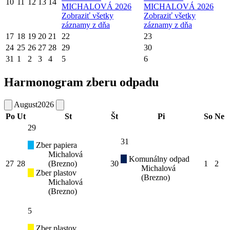
10
11
12
13
14
MICHALOVÁ 2026
MICHALOVÁ 2026
Zobraziť všetky
Zobraziť všetky
záznamy z dňa
záznamy z dňa
17
18
19
20
21
22
23
24
25
26
27
28
29
30
31
1
2
3
4
5
6
Harmonogram zberu odpadu
August
2026
Po
Ut
St
Št
Pi
So
Ne
29
31
Zber papiera
Michalová
Komunálny odpad
27
28
(Brezno)
30
1
2
Michalová
Zber plastov
(Brezno)
Michalová
(Brezno)
5
Zber plastov