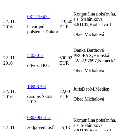
Komunálna poisťovňa,
6811118472
a.s.,Štefánikova
22. 11.
219,40
8,81105,Bratislava 1
havarijné
2016
EUR
poistenie Traktor
Obec Michalová
Danka Barthová -
5402012
PROFAX,Hronská
22. 11.
690,92
22/22,97697,Nemecká
2016
EUR
odvoz TKO
Obec Michalová
13993794
JurisDat-M.Medlen
22. 11.
22,00
časopis Škola
2016
EUR
Obec Michalová
2013
6803966412
Komunálna poisťovňa,
a.s.,Štefánikova
zodpovednosť
22. 11.
25,13
8,81105,Bratislava 1