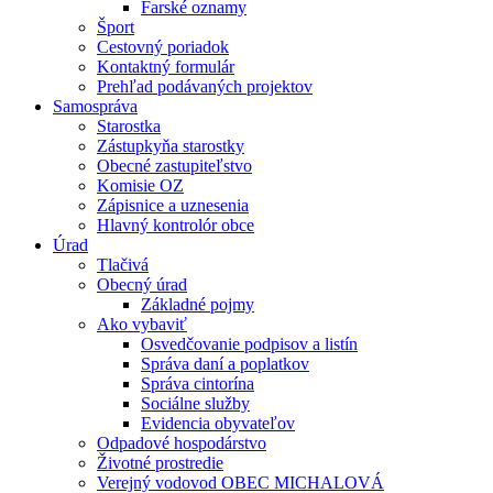
Farské oznamy
Šport
Cestovný poriadok
Kontaktný formulár
Prehľad podávaných projektov
Samospráva
Starostka
Zástupkyňa starostky
Obecné zastupiteľstvo
Komisie OZ
Zápisnice a uznesenia
Hlavný kontrolór obce
Úrad
Tlačivá
Obecný úrad
Základné pojmy
Ako vybaviť
Osvedčovanie podpisov a listín
Správa daní a poplatkov
Správa cintorína
Sociálne služby
Evidencia obyvateľov
Odpadové hospodárstvo
Životné prostredie
Verejný vodovod OBEC MICHALOVÁ