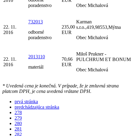
2016
EUR
poradenstvo
Obec Michalová
732013
Karman
22. 11.
235,00
s.r.o.,419,98553,Mýtna
odborné
2016
EUR
poradenstvo
Obec Michalová
Miloš Prukner -
2013110
22. 11.
70,66
PULCHRUM ET BONUM
2016
EUR
materiál
Obec Michalová
* Uvedená cena je konečná. V prípade, že je zmluvná strana
platcom DPH, je cena uvedená vrátane DPH.
prvá stránka
predchádzajúca stránka
278
279
280
281
282