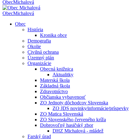
Obec
Michalová
Obec
Michalová
Obec
História
Kronika obce
Demografia
Okolie
Civilná ochrana
Územný plán
Organizácie
Obecná knižnica
Aktualitky
Materská škola
Základná škola
Zdravotníctvo
Občianska vybavenosť
ZO Jednoty dôchodcov Slovenska
ZO JDS novinky⁄informácie⁄príspevky
ZO Matica Slovenská
ZO Slovenského červeného kríža
Dobrovoľný hasičský zbor
DHZ Michalová - mládež
Farský úrad