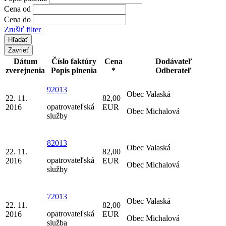
Cena od
Cena do
Zrušiť filter
Zavrieť
Dátum
Číslo faktúry
Cena
Dodávateľ
zverejnenia
Popis plnenia
*
Odberateľ
92013
Obec Valaská
22. 11.
82,00
opatrovateľská
2016
EUR
Obec Michalová
služby
82013
Obec Valaská
22. 11.
82,00
opatrovateľská
2016
EUR
Obec Michalová
služby
72013
Obec Valaská
22. 11.
82,00
opatrovateľská
2016
EUR
Obec Michalová
služba