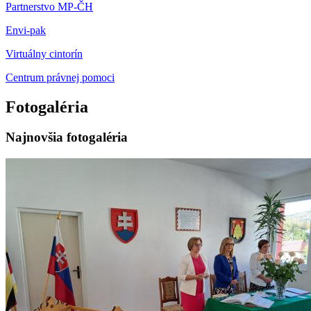
Partnerstvo MP-ČH
Envi-pak
Virtuálny cintorín
Centrum právnej pomoci
Fotogaléria
Najnovšia fotogaléria