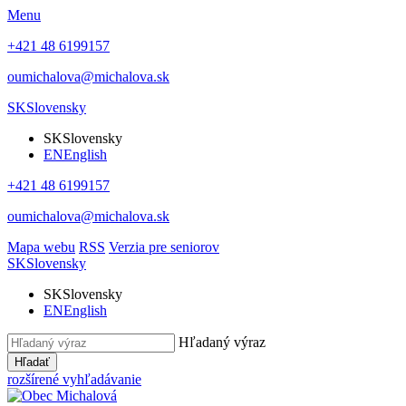
Menu
+421 48 6199157
oumichalova@michalova.sk
SK
Slovensky
SK
Slovensky
EN
English
+421 48 6199157
oumichalova@michalova.sk
Mapa webu
RSS
Verzia pre seniorov
SK
Slovensky
SK
Slovensky
EN
English
Hľadaný výraz
Hľadať
rozšírené vyhľadávanie