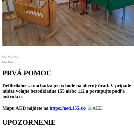
PRVÁ POMOC
Defibrilátor sa nachádza pri vchode na obecný úrad. V prípade
núdze volajte bezodkladne 155 alebo 112 a postupujte podľa
inštrukcií.
Mapu AED nájdete na
https://aed.155.sk/
UPOZORNENIE