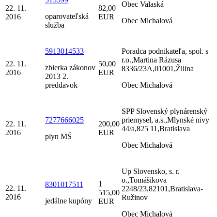
Obec Valaská
22. 11.
82,00
oparovateľská
2016
EUR
Obec Michalová
služba
5913014533
Poradca podnikateľa, spol. s
r.o.,Martina Rázusa
22. 11.
50,00
zbierka zákonov
8336/23A,01001,Žilina
2016
EUR
2013 2.
preddavok
Obec Michalová
SPP Slovenský plynárenský
7277666025
priemysel, a.s.,Mlynské nivy
22. 11.
200,00
44/a,825 11,Bratislava
2016
EUR
plyn MŠ
Obec Michalová
Up Slovensko, s. r.
o.,Tomášikova
1
8301017511
22. 11.
2248/23,82101,Bratislava-
515,00
2016
Ružinov
jedálne kupóny
EUR
Obec Michalová