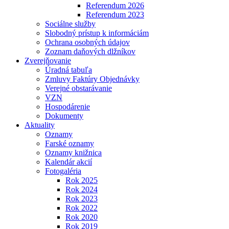
Referendum 2026
Referendum 2023
Sociálne služby
Slobodný prístup k informáciám
Ochrana osobných údajov
Zoznam daňových dlžníkov
Zverejňovanie
Úradná tabuľa
Zmluvy Faktúry Objednávky
Verejné obstarávanie
VZN
Hospodárenie
Dokumenty
Aktuality
Oznamy
Farské oznamy
Oznamy knižnica
Kalendár akcií
Fotogaléria
Rok 2025
Rok 2024
Rok 2023
Rok 2022
Rok 2020
Rok 2019