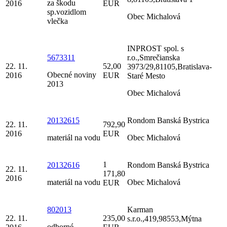
za škodu
2016
EUR
sp.vozidlom
Obec Michalová
vlečka
INPROST spol. s
5673311
r.o.,Smrečianska
22. 11.
52,00
3973/29,81105,Bratislava-
Obecné noviny
2016
EUR
Staré Mesto
2013
Obec Michalová
20132615
Rondom Banská Bystrica
22. 11.
792,90
2016
EUR
materiál na vodu
Obec Michalová
1
20132616
Rondom Banská Bystrica
22. 11.
171,80
2016
materiál na vodu
Obec Michalová
EUR
802013
Karman
22. 11.
235,00
s.r.o.,419,98553,Mýtna
odborné