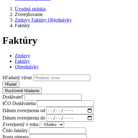
Úvodná stránka
Zverejňovanie
Zmluvy Faktúry Objednávky
Faktúry
Faktúry
Zmluvy
Faktúry
Objednávky
Hľadaný výraz
Hľadať
Rozšírené hľadanie
Dodávateľ
IČO Dodávatelia
Dátum zverejnenia od
Dátum zverejnenia do
Zverejnený v roku
Číslo faktúry
Popis plnenia