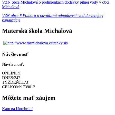
VZN obce Michalová o podmienkach dodávky pitnej vody v obci
Michalová
VZN obce P.Polhora o odvádzaní odpadových vôd do verejnej
kanalizácie
Materská škola Michalová
Návštevnosť
Návštevnosť:
ONLINE:
1
DNES:
247
TÝŽDEŇ:
1173
CELKOM:
1739012
Môžete mať záujem
Kam na Horehroní