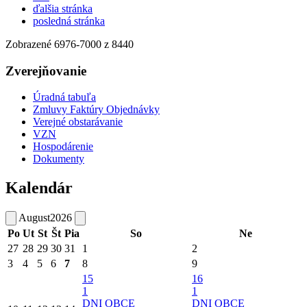
ďalšia stránka
posledná stránka
Zobrazené
6976
-
7000
z 8440
Zverejňovanie
Úradná tabuľa
Zmluvy Faktúry Objednávky
Verejné obstarávanie
VZN
Hospodárenie
Dokumenty
Kalendár
August
2026
Po
Ut
St
Št
Pia
So
Ne
27
28
29
30
31
1
2
3
4
5
6
7
8
9
15
16
1
1
DNI OBCE
DNI OBCE