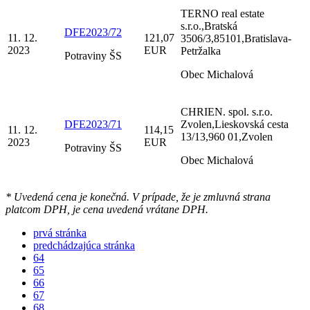
TERNO real estate
s.r.o.,Bratská
DFE2023/72
11. 12.
121,07
3506/3,85101,Bratislava-
2023
EUR
Petržalka
Potraviny ŠS
Obec Michalová
CHRIEN. spol. s.r.o.
DFE2023/71
Zvolen,Lieskovská cesta
11. 12.
114,15
13/13,960 01,Zvolen
2023
EUR
Potraviny ŠS
Obec Michalová
* Uvedená cena je konečná. V prípade, že je zmluvná strana
platcom DPH, je cena uvedená vrátane DPH.
prvá stránka
predchádzajúca stránka
64
65
66
67
68