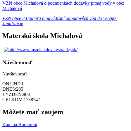
VZN obce Michalová o podmienkach dodávky pitnej vody v obci
Michalová
VZN obce P.Polhora o odvádzaní odpadových vôd do verejnej
kanalizácie
Materská škola Michalová
Návštevnosť
Návštevnosť:
ONLINE:
1
DNES:
205
TÝŽDEŇ:
908
CELKOM:
1738747
Môžete mať záujem
Kam na Horehroní