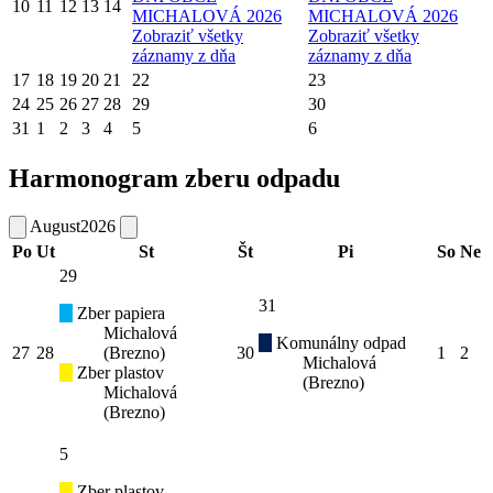
10
11
12
13
14
MICHALOVÁ 2026
MICHALOVÁ 2026
Zobraziť všetky
Zobraziť všetky
záznamy z dňa
záznamy z dňa
17
18
19
20
21
22
23
24
25
26
27
28
29
30
31
1
2
3
4
5
6
Harmonogram zberu odpadu
August
2026
Po
Ut
St
Št
Pi
So
Ne
29
31
Zber papiera
Michalová
Komunálny odpad
27
28
(Brezno)
30
1
2
Michalová
Zber plastov
(Brezno)
Michalová
(Brezno)
5
Zber plastov