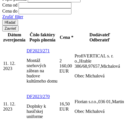
Cena od
Cena do
Zrušiť filter
Zavrieť
Dátum
Číslo faktúry
Dodávateľ
Cena *
zverejnenia
Popis plnenia
Odberateľ
DF2023/271
ProfiVERTICAL s. r.
Montáž
2
o.,Hrable
11. 12.
snehových
160,00
386/68,97657,Michalová
2023
zábran na
EUR
budove
Obec Michalová
kultúrneho domu
DF2023/270
Florian s.r.o.,036 01,Martin
11. 12.
16,50
Doplnky k
2023
EUR
hasičskej
Obec Michalová
uniforme