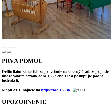
PRVÁ POMOC
Defibrilátor sa nachádza pri vchode na obecný úrad. V prípade
núdze volajte bezodkladne 155 alebo 112 a postupujte podľa
inštrukcií.
Mapu AED nájdete na
https://aed.155.sk/
UPOZORNENIE