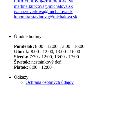
oumichalova@michalova.sk
martina.kupcova@michalova.sk
ivana.veverkova@michalova.sk
lubomira.stavinova@michalova.sk
Úradné hodiny
Pondelok:
8:00 - 12:00, 13:00 - 16:00
Utorok:
8:00 - 12:00, 13:00 - 16:00
Streda:
7:30 - 12:00, 13:00 - 17:00
Štvrtok:
nestránkový deň
Piatok:
8:00 - 12:00
Odkazy
Ochrana osobných údajov