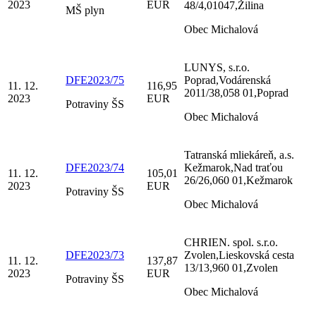
2023
EUR
48/4,01047,Žilina
MŠ plyn
Obec Michalová
LUNYS, s.r.o.
DFE2023/75
Poprad,Vodárenská
11. 12.
116,95
2011/38,058 01,Poprad
2023
EUR
Potraviny ŠS
Obec Michalová
Tatranská mliekáreň, a.s.
DFE2023/74
Kežmarok,Nad traťou
11. 12.
105,01
26/26,060 01,Kežmarok
2023
EUR
Potraviny ŠS
Obec Michalová
CHRIEN. spol. s.r.o.
DFE2023/73
Zvolen,Lieskovská cesta
11. 12.
137,87
13/13,960 01,Zvolen
2023
EUR
Potraviny ŠS
Obec Michalová