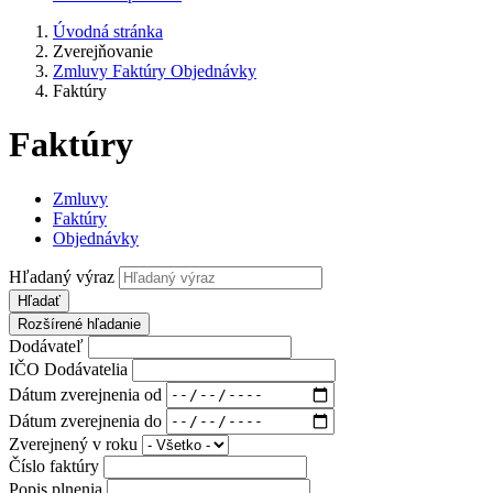
Úvodná stránka
Zverejňovanie
Zmluvy Faktúry Objednávky
Faktúry
Faktúry
Zmluvy
Faktúry
Objednávky
Hľadaný výraz
Hľadať
Rozšírené hľadanie
Dodávateľ
IČO Dodávatelia
Dátum zverejnenia od
Dátum zverejnenia do
Zverejnený v roku
Číslo faktúry
Popis plnenia