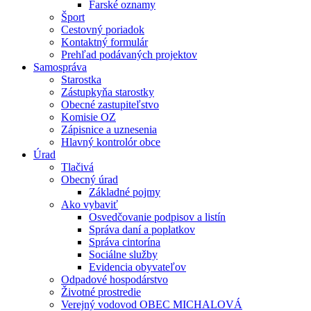
Farské oznamy
Šport
Cestovný poriadok
Kontaktný formulár
Prehľad podávaných projektov
Samospráva
Starostka
Zástupkyňa starostky
Obecné zastupiteľstvo
Komisie OZ
Zápisnice a uznesenia
Hlavný kontrolór obce
Úrad
Tlačivá
Obecný úrad
Základné pojmy
Ako vybaviť
Osvedčovanie podpisov a listín
Správa daní a poplatkov
Správa cintorína
Sociálne služby
Evidencia obyvateľov
Odpadové hospodárstvo
Životné prostredie
Verejný vodovod OBEC MICHALOVÁ