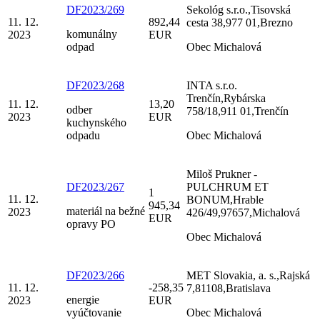
DF2023/269
Sekológ s.r.o.,Tisovská
11. 12.
892,44
cesta 38,977 01,Brezno
komunálny
2023
EUR
odpad
Obec Michalová
DF2023/268
INTA s.r.o.
Trenčín,Rybárska
11. 12.
13,20
odber
758/18,911 01,Trenčín
2023
EUR
kuchynského
odpadu
Obec Michalová
Miloš Prukner -
DF2023/267
PULCHRUM ET
1
11. 12.
BONUM,Hrable
945,34
materiál na bežné
2023
426/49,97657,Michalová
EUR
opravy PO
Obec Michalová
DF2023/266
MET Slovakia, a. s.,Rajská
11. 12.
-258,35
7,81108,Bratislava
energie
2023
EUR
vyúčtovanie
Obec Michalová