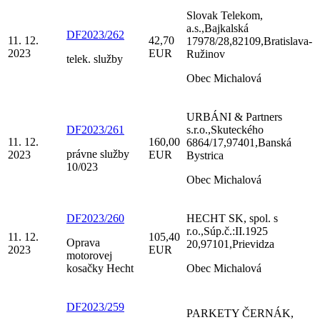
Slovak Telekom,
a.s.,Bajkalská
DF2023/262
11. 12.
42,70
17978/28,82109,Bratislava-
2023
EUR
Ružinov
telek. služby
Obec Michalová
URBÁNI & Partners
DF2023/261
s.r.o.,Skuteckého
11. 12.
160,00
6864/17,97401,Banská
právne služby
2023
EUR
Bystrica
10/023
Obec Michalová
DF2023/260
HECHT SK, spol. s
r.o.,Súp.č.:II.1925
11. 12.
105,40
Oprava
20,97101,Prievidza
2023
EUR
motorovej
kosačky Hecht
Obec Michalová
DF2023/259
PARKETY ČERNÁK,