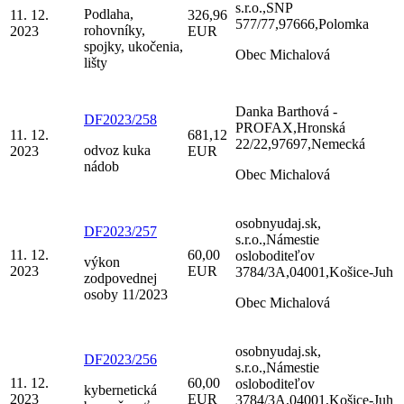
s.r.o.,SNP
Podlaha,
11. 12.
326,96
577/77,97666,Polomka
rohovníky,
2023
EUR
spojky, ukočenia,
Obec Michalová
lišty
Danka Barthová -
DF2023/258
PROFAX,Hronská
11. 12.
681,12
22/22,97697,Nemecká
odvoz kuka
2023
EUR
nádob
Obec Michalová
osobnyudaj.sk,
DF2023/257
s.r.o.,Námestie
11. 12.
60,00
osloboditeľov
výkon
2023
EUR
3784/3A,04001,Košice-Juh
zodpovednej
osoby 11/2023
Obec Michalová
osobnyudaj.sk,
DF2023/256
s.r.o.,Námestie
11. 12.
60,00
osloboditeľov
kybernetická
2023
EUR
3784/3A,04001,Košice-Juh