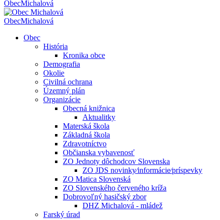
Obec
Michalová
Obec
Michalová
Obec
História
Kronika obce
Demografia
Okolie
Civilná ochrana
Územný plán
Organizácie
Obecná knižnica
Aktualitky
Materská škola
Základná škola
Zdravotníctvo
Občianska vybavenosť
ZO Jednoty dôchodcov Slovenska
ZO JDS novinky⁄informácie⁄príspevky
ZO Matica Slovenská
ZO Slovenského červeného kríža
Dobrovoľný hasičský zbor
DHZ Michalová - mládež
Farský úrad