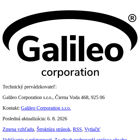
Technický prevádzkovateľ:
Galileo Corporation s.r.o., Čierna Voda 468, 925 06
Kontakt:
Galileo Corporation s.r.o.
Posledná aktualizácia: 6. 8. 2026
Zmena vzhľadu
,
Štruktúra stránok
,
RSS
,
Vytlačiť
Vyhlásenie o prístupnosti
,
Za obsah zodpovedá správca obsahu
,