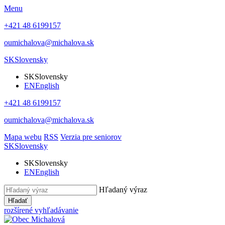
Menu
+421 48 6199157
oumichalova@michalova.sk
SK
Slovensky
SK
Slovensky
EN
English
+421 48 6199157
oumichalova@michalova.sk
Mapa webu
RSS
Verzia pre seniorov
SK
Slovensky
SK
Slovensky
EN
English
Hľadaný výraz
Hľadať
rozšírené vyhľadávanie