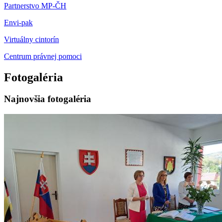
Partnerstvo MP-ČH
Envi-pak
Virtuálny cintorín
Centrum právnej pomoci
Fotogaléria
Najnovšia fotogaléria