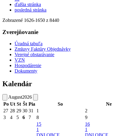
ďalšia stránka
posledná stránka
Zobrazené
1626
-
1650
z 8440
Zverejňovanie
Úradná tabuľa
Zmluvy Faktúry Objednávky
Verejné obstarávanie
VZN
Hospodárenie
Dokumenty
Kalendár
August
2026
Po
Ut
St
Št
Pia
So
Ne
27
28
29
30
31
1
2
3
4
5
6
7
8
9
15
16
1
1
DNI OBCE
DNI OBCE