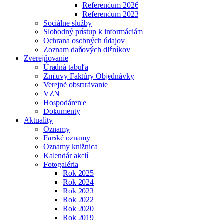
Referendum 2026
Referendum 2023
Sociálne služby
Slobodný prístup k informáciám
Ochrana osobných údajov
Zoznam daňových dlžníkov
Zverejňovanie
Úradná tabuľa
Zmluvy Faktúry Objednávky
Verejné obstarávanie
VZN
Hospodárenie
Dokumenty
Aktuality
Oznamy
Farské oznamy
Oznamy knižnica
Kalendár akcií
Fotogaléria
Rok 2025
Rok 2024
Rok 2023
Rok 2022
Rok 2020
Rok 2019