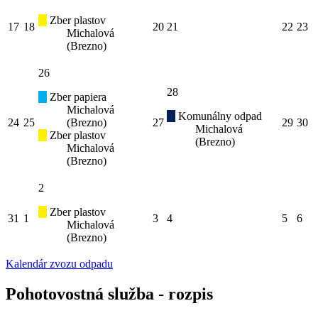
Zber plastov
17
18
20
21
22
23
Michalová
(Brezno)
26
28
Zber papiera
Michalová
Komunálny odpad
24
25
(Brezno)
27
29
30
Michalová
Zber plastov
(Brezno)
Michalová
(Brezno)
2
Zber plastov
31
1
3
4
5
6
Michalová
(Brezno)
Kalendár zvozu odpadu
Pohotovostná služba - rozpis