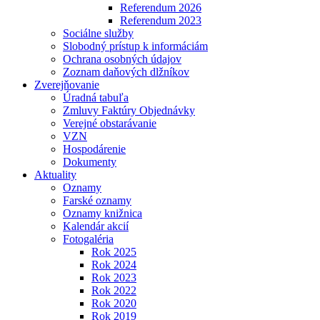
Referendum 2026
Referendum 2023
Sociálne služby
Slobodný prístup k informáciám
Ochrana osobných údajov
Zoznam daňových dlžníkov
Zverejňovanie
Úradná tabuľa
Zmluvy Faktúry Objednávky
Verejné obstarávanie
VZN
Hospodárenie
Dokumenty
Aktuality
Oznamy
Farské oznamy
Oznamy knižnica
Kalendár akcií
Fotogaléria
Rok 2025
Rok 2024
Rok 2023
Rok 2022
Rok 2020
Rok 2019