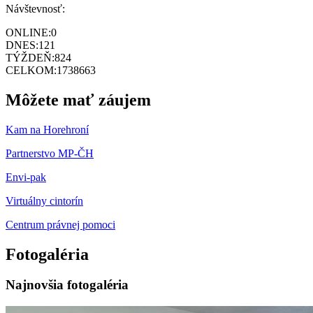
Návštevnosť:
ONLINE:
0
DNES:
121
TÝŽDEŇ:
824
CELKOM:
1738663
Môžete mať záujem
Kam na Horehroní
Partnerstvo MP-ČH
Envi-pak
Virtuálny cintorín
Centrum právnej pomoci
Fotogaléria
Najnovšia fotogaléria