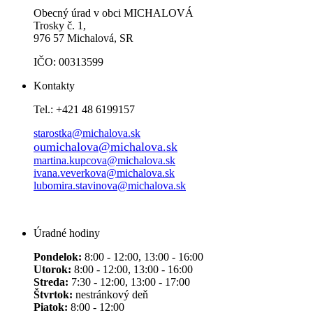
Obecný úrad v obci MICHALOVÁ
Trosky č. 1,
976 57 Michalová, SR
IČO: 00313599
Kontakty
Tel.: +421 48 6199157
starostka@michalova.sk
oumichalova@michalova.sk
martina.kupcova@michalova.sk
ivana.veverkova@michalova.sk
lubomira.stavinova@michalova.sk
Úradné hodiny
Pondelok:
8:00 - 12:00, 13:00 - 16:00
Utorok:
8:00 - 12:00, 13:00 - 16:00
Streda:
7:30 - 12:00, 13:00 - 17:00
Štvrtok:
nestránkový deň
Piatok:
8:00 - 12:00