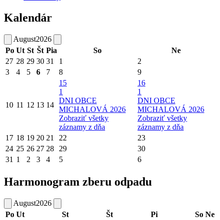
Kalendár
August
2026
Po
Ut
St
Št
Pia
So
Ne
27
28
29
30
31
1
2
3
4
5
6
7
8
9
15
16
1
1
DNI OBCE
DNI OBCE
10
11
12
13
14
MICHALOVÁ 2026
MICHALOVÁ 2026
Zobraziť všetky
Zobraziť všetky
záznamy z dňa
záznamy z dňa
17
18
19
20
21
22
23
24
25
26
27
28
29
30
31
1
2
3
4
5
6
Harmonogram zberu odpadu
August
2026
Po
Ut
St
Št
Pi
So
Ne