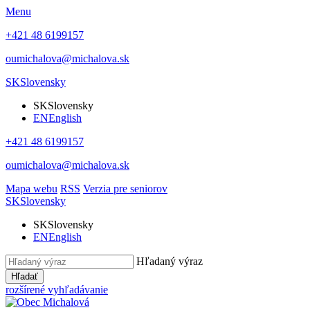
Menu
+421 48 6199157
oumichalova@michalova.sk
SK
Slovensky
SK
Slovensky
EN
English
+421 48 6199157
oumichalova@michalova.sk
Mapa webu
RSS
Verzia pre seniorov
SK
Slovensky
SK
Slovensky
EN
English
Hľadaný výraz
Hľadať
rozšírené vyhľadávanie