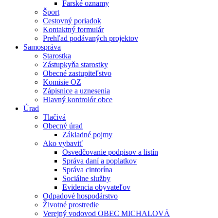
Farské oznamy
Šport
Cestovný poriadok
Kontaktný formulár
Prehľad podávaných projektov
Samospráva
Starostka
Zástupkyňa starostky
Obecné zastupiteľstvo
Komisie OZ
Zápisnice a uznesenia
Hlavný kontrolór obce
Úrad
Tlačivá
Obecný úrad
Základné pojmy
Ako vybaviť
Osvedčovanie podpisov a listín
Správa daní a poplatkov
Správa cintorína
Sociálne služby
Evidencia obyvateľov
Odpadové hospodárstvo
Životné prostredie
Verejný vodovod OBEC MICHALOVÁ