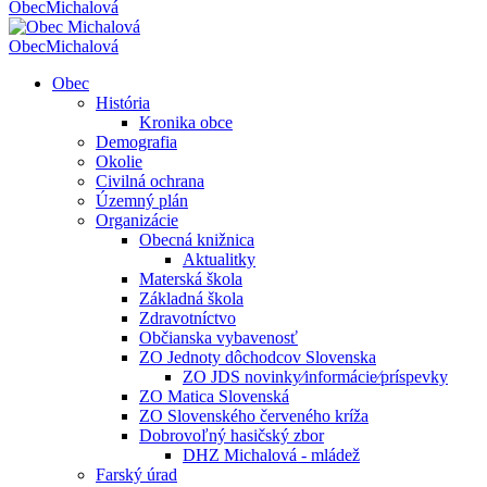
Obec
Michalová
Obec
Michalová
Obec
História
Kronika obce
Demografia
Okolie
Civilná ochrana
Územný plán
Organizácie
Obecná knižnica
Aktualitky
Materská škola
Základná škola
Zdravotníctvo
Občianska vybavenosť
ZO Jednoty dôchodcov Slovenska
ZO JDS novinky⁄informácie⁄príspevky
ZO Matica Slovenská
ZO Slovenského červeného kríža
Dobrovoľný hasičský zbor
DHZ Michalová - mládež
Farský úrad